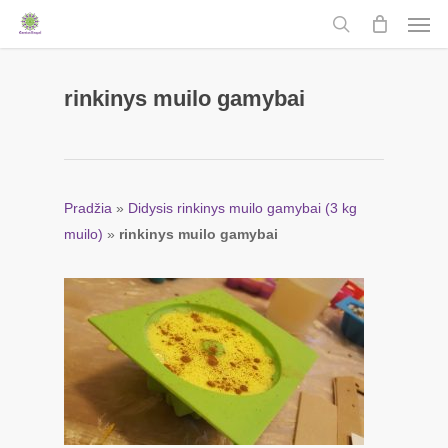
Men
Skip
to
search
main
content
rinkinys muilo gamybai
Pradžia
»
Didysis rinkinys muilo gamybai (3 kg
muilo)
»
rinkinys muilo gamybai