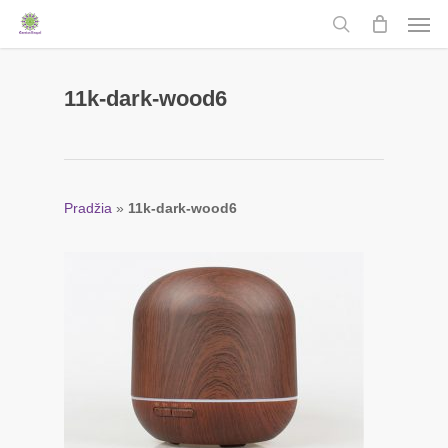
Men
Skip
to
search
main
content
11k-dark-wood6
Pradžia
»
11k-dark-wood6