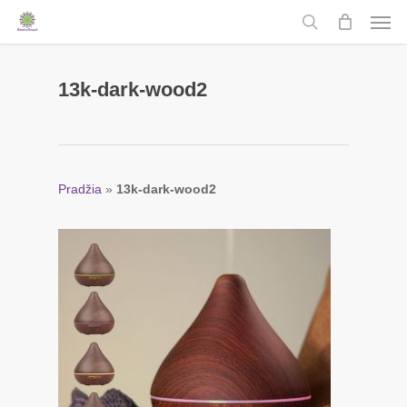
Men
Skip
to
search
main
content
13k-dark-wood2
Pradžia
»
13k-dark-wood2