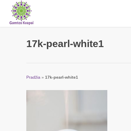
Skip
to
main
content
17k-pearl-white1
Pradžia
»
17k-pearl-white1