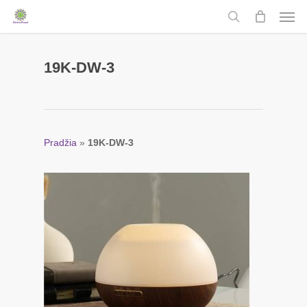
Men
Skip
to
search
main
content
19K-DW-3
Pradžia
»
19K-DW-3