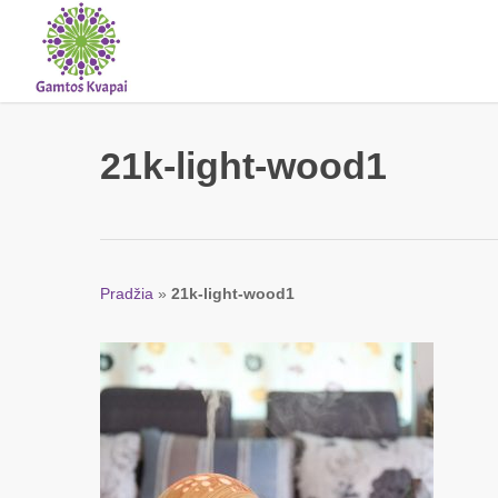
Skip
to
main
content
21k-light-wood1
Pradžia
»
21k-light-wood1