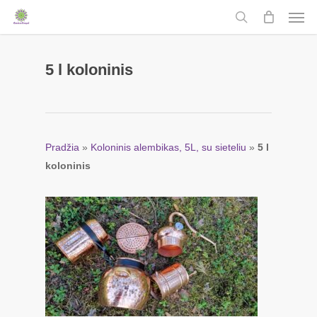
Men
Skip
to
search
main
content
5 l koloninis
Pradžia
»
Koloninis alembikas, 5L, su sieteliu
»
5 l
koloninis