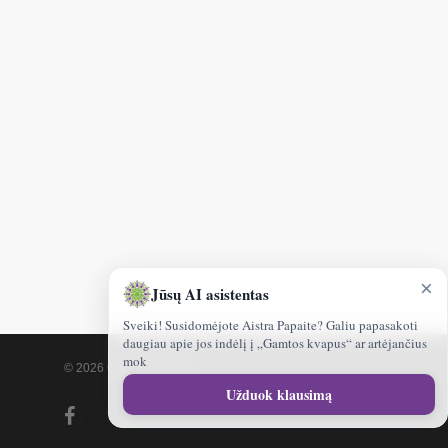
×
Jūsų AI asistentas
Sveiki! Susidomėjote Aistra Papaite? Galiu papasakoti
daugiau apie jos indėlį į „Gamtos kvapus“ ar artėjančius
mok
© 2026 Gamtoskvapai.lt.
Sveiki!
Užduok klausimą
kuo
facebook
galėčiau
jums