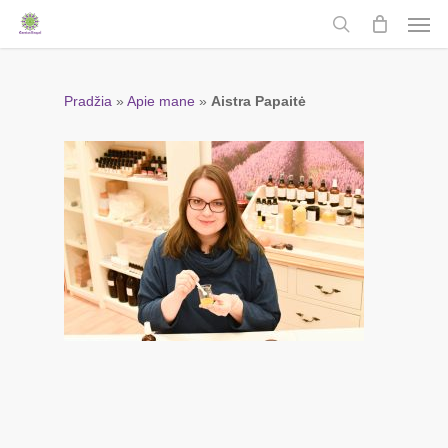
Men
Skip
to
search
main
content
Pradžia
»
Apie mane
»
Aistra Papaitė