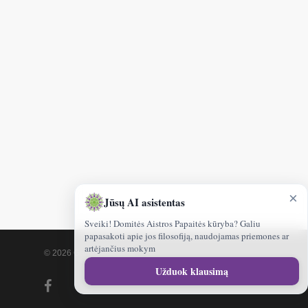
×
Jūsų AI asistentas
Sveiki! Domitės Aistros Papaitės kūryba? Galiu
papasakoti apie jos filosofiją, naudojamas priemones ar
artėjančius mokym
© 2026 Gamtoskvapai.lt.
Sveiki!
Užduok klausimą
kuo
facebook
galėčiau
jums