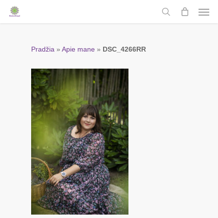
Men
Skip
to
search
main
content
Pradžia
»
Apie mane
»
DSC_4266RR