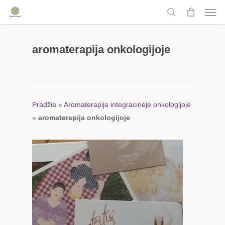
Men
Skip
to
search
main
content
aromaterapija onkologijoje
Pradžia
»
Aromaterapija integracinėje onkologijoje
»
aromaterapija onkologijoje