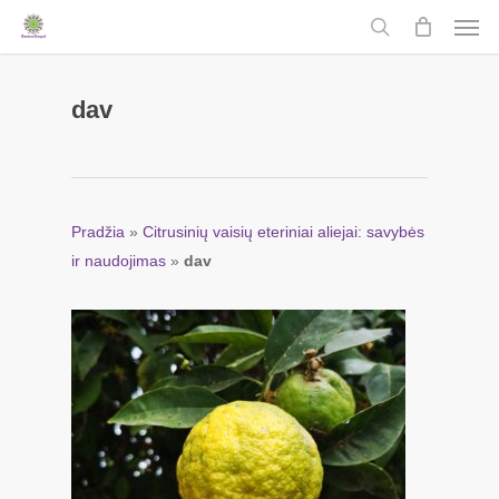
Men
Skip
to
search
main
content
dav
Pradžia
»
Citrusinių vaisių eteriniai aliejai: savybės
ir naudojimas
»
dav