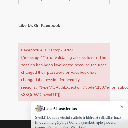
Like Us On Facebook
Facebook API Rating: {"error":
{"message":"Error validating access token: The
session has been invalidated because the user
changed their password or Facebook has
changed the session for security
reasons.","type":"OAuthException","code":190,"error_sub
v3KQr9WDmzhxR4"}}
×
Jūsų AI asistentas
Sveiki! Domina eterinių aliejų ir hidrolatų distiliavimas
iš rudeninių gėrybių? Galiu papasakoti apie procesą,
įrangą ar kitas detales. Klauskite!