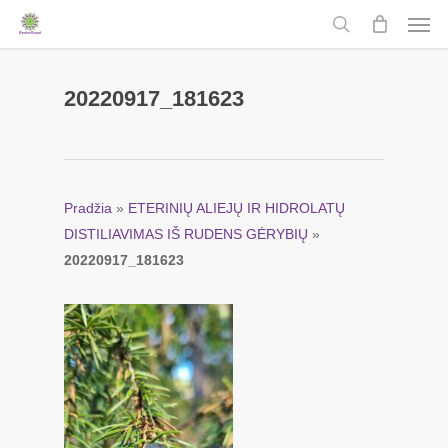
Men
Skip
to
search
main
content
20220917_181623
Pradžia
»
ETERINIŲ ALIEJŲ IR HIDROLATŲ
DISTILIAVIMAS IŠ RUDENS GĖRYBIŲ
»
20220917_181623