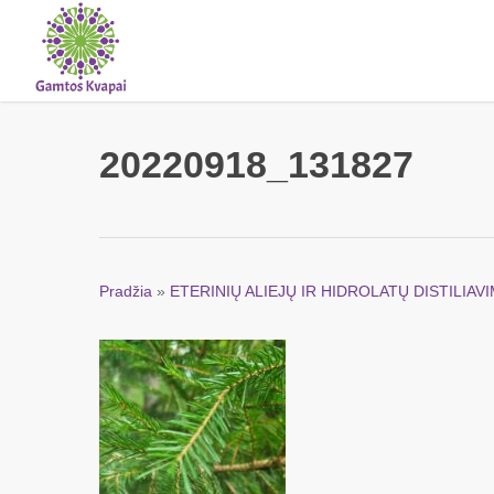
Skip
to
main
content
20220918_131827
Pradžia
»
ETERINIŲ ALIEJŲ IR HIDROLATŲ DISTILIA