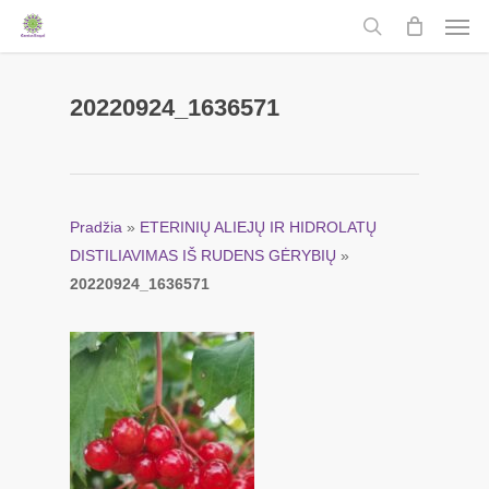
Men
Skip
to
search
main
content
20220924_1636571
Pradžia
»
ETERINIŲ ALIEJŲ IR HIDROLATŲ
DISTILIAVIMAS IŠ RUDENS GĖRYBIŲ
»
20220924_1636571