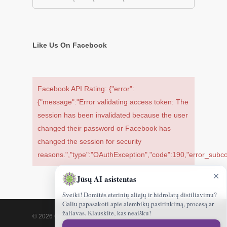
Like Us On Facebook
Facebook API Rating: {"error":
{"message":"Error validating access token: The
session has been invalidated because the user
changed their password or Facebook has
changed the session for security
reasons.","type":"OAuthException","code":190,"error_su
×
Jūsų AI asistentas
Sveiki! Domitės eterinių aliejų ir hidrolatų distiliavimu?
Galiu papasakoti apie alembikų pasirinkimą, procesą ar
žaliavas. Klauskite, kas neaišku!
© 2026 Gamtoskvapai.lt.
Sveiki!