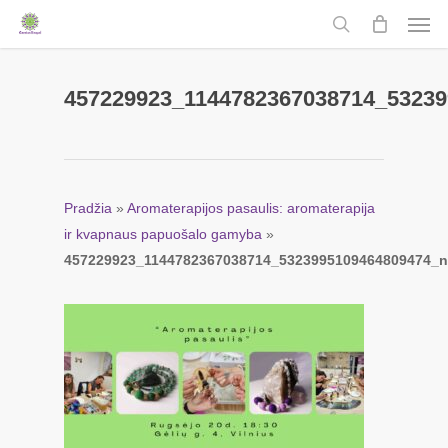
Men
Skip
to
search
main
content
457229923_1144782367038714_53239
Pradžia
»
Aromaterapijos pasaulis: aromaterapija
ir kvapnaus papuošalo gamyba
»
457229923_1144782367038714_5323995109464809474_n