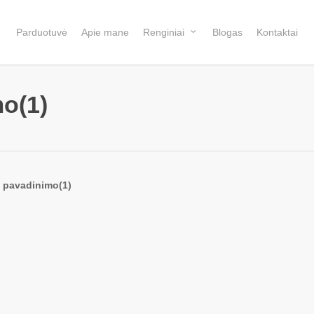
Parduotuvė
Apie mane
Renginiai
Blogas
Kontaktai
o(1)
e pavadinimo(1)