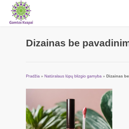
Skip
to
main
content
Dizainas be pavadinim
Pradžia
»
Natūralaus lūpų blizgio gamyba
»
Dizainas b