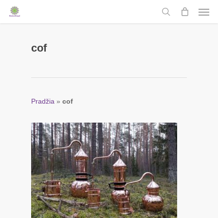
Men
Skip
to
search
main
content
cof
Pradžia
»
cof