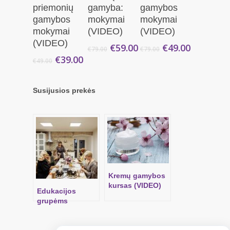
Krepšelį
Krepšelį
Krepšelį
priemonių
gamyba:
gamybos
gamybos
mokymai
mokymai
mokymai
(VIDEO)
(VIDEO)
(VIDEO)
Original
Current
Original
Current
€
59.00
€
49.00
€
79.00
€
79.00
price
price
price
price
Original
Current
€
39.00
€
49.00
was:
is:
was:
is:
price
price
€79.00.
€59.00.
€79.00.
€49.00.
was:
is:
Susijusios prekės
€49.00.
€39.00.
Kremų gamybos
kursas (VIDEO)
Edukacijos
grupėms