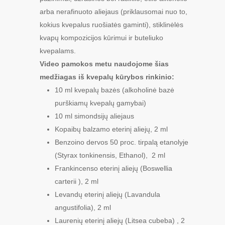
arba nerafinuoto aliejaus (priklausomai nuo to,
kokius kvepalus ruošiatės gaminti), stiklinėlės
kvapų kompozicijos kūrimui ir buteliuko
kvepalams.
Video pamokos metu naudojome šias
medžiagas iš kvepalų kūrybos rinkinio:
10 ml kvepalų bazės (alkoholinė bazė
purškiamų kvepalų gamybai)
10 ml simondsijų aliejaus
Kopaibų balzamo eterinį aliejų, 2 ml
Benzoino dervos 50 proc. tirpalą etanolyje
(
Styrax tonkinensis, Ethanol),
2 ml
Frankincenso eterinį aliejų (
Boswellia
carterii )
, 2 ml
Levandų eterinį aliejų (
Lavandula
angustifolia)
, 2 ml
Laurenių eterinį aliejų (
Litsea cubeba)
, 2