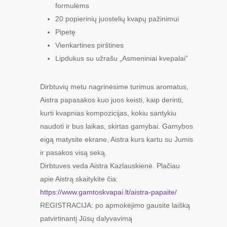
formulėms
20 popierinių juostelių kvapų pažinimui
Pipetę
Vienkartines pirštines
Lipdukus su užrašu „Asmeniniai kvepalai”
Dirbtuvių metu nagrinėsime turimus aromatus,
Aistra papasakos kuo juos keisti, kaip derinti,
kurti kvapnias kompozicijas, kokiu santykiu
naudoti ir bus laikas, skirtas gamybai. Gamybos
eigą matysite ekrane, Aistra kurs kartu su Jumis
ir pasakos visą seką.
Dirbtuves veda Aistra Kazlauskienė. Plačiau
apie Aistrą skaitykite čia:
https://www.gamtoskvapai.lt/aistra-papaite/
REGISTRACIJA: po apmokėjimo gausite laišką
patvirtinantį Jūsų dalyvavimą