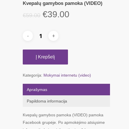
Kvepalų gamybos pamoka (VIDEO)
Original
Current
€
39.00
€
59.00
price
price
was:
is:
€59.00.
€39.00.
Į Krepšelį
Kategorija:
Mokymai internetu (video)
Aprašymas
Papildoma informacija
Kvepalų gamybos pamoka (VIDEO) pamoka
Facebook grupėje. Po apmokėjimo atsiųsime