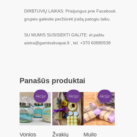
DIRBTUVIŲ LAIKAS: Prisijungus prie Facebook
grupės galėsite peržiūrėti įrašą patogiu laiku.
SU MUMIS SUSISIEKTI GALITE: el.paštu
aistra
@
gamtoskvapai.lt , tel. +370 60880538
Panašūs produktai
Akcija!
Akcija!
Akcija!
Į
Į
Į
Vonios
Žvakių
Muilo