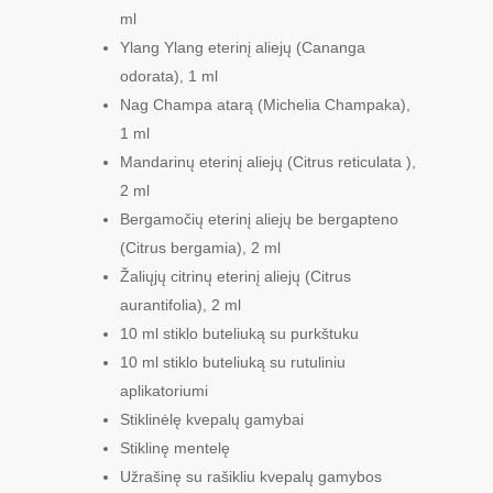
ml
Ylang Ylang eterinį aliejų (
Cananga
odorata)
, 1 ml
Nag Champa atarą (
Michelia Champaka
),
1 ml
Mandarinų eterinį aliejų (
Citrus reticulata )
,
2 ml
Bergamočių eterinį aliejų be bergapteno
(
Citrus bergamia
), 2 ml
Žaliųjų citrinų eterinį aliejų (
Citrus
aurantifolia
), 2 ml
10 ml stiklo buteliuką su purkštuku
10 ml stiklo buteliuką su rutuliniu
aplikatoriumi
Stiklinėlę kvepalų gamybai
Stiklinę mentelę
Užrašinę su rašikliu kvepalų gamybos