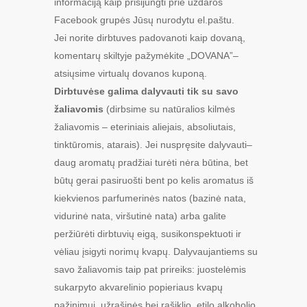
informaciją kaip prisijungti prie uždaros
Facebook grupės Jūsų nurodytu el.paštu.
Jei norite dirbtuves padovanoti kaip dovaną,
komentarų skiltyje pažymėkite „DOVANA”–
atsiųsime virtualų dovanos kuponą.
Dirbtuvėse galima dalyvauti tik su savo
žaliavomis
(dirbsime su natūralios kilmės
žaliavomis – eteriniais aliejais, absoliutais,
tinktūromis, atarais). Jei nuspręsite dalyvauti–
daug aromatų pradžiai turėti nėra būtina, bet
būtų gerai pasiruošti bent po kelis aromatus iš
kiekvienos parfumerinės natos (bazinė nata,
vidurinė nata, viršutinė nata) arba galite
peržiūrėti dirbtuvių eigą, susikonspektuoti ir
vėliau įsigyti norimų kvapų. Dalyvaujantiems su
savo žaliavomis taip pat prireiks: juostelėmis
sukarpyto akvarelinio popieriaus kvapų
pažinimui, užrašinės bei rašiklio, etilo alkoholio