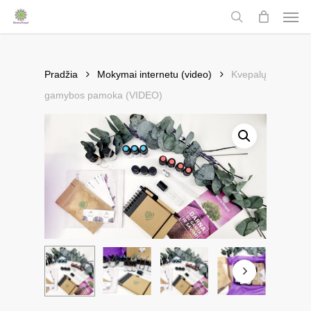
Men
Skip
to
search
main
content
Pradžia
Mokymai internetu (video)
Kvepalų
gamybos pamoka (VIDEO)