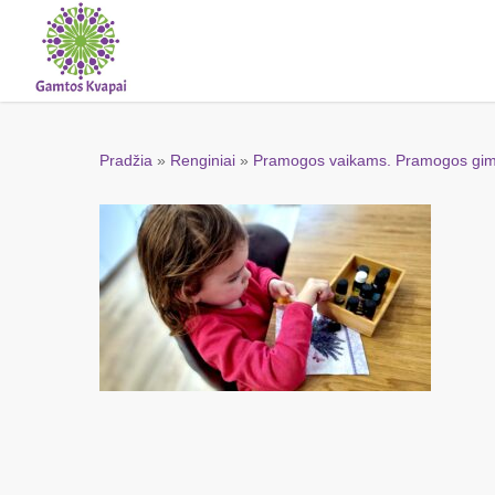
Skip
to
main
content
Pradžia
»
Renginiai
»
Pramogos vaikams. Pramogos gim