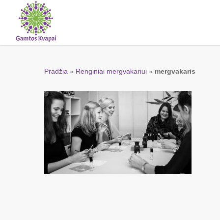
Skip
to
main
content
Pradžia
»
Renginiai mergvakariui
»
mergvakaris