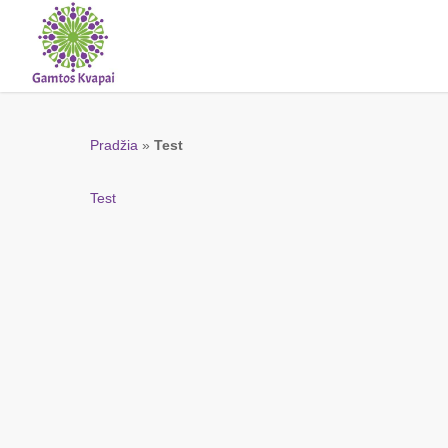
Skip
to
main
content
Pradžia
»
Test
Test