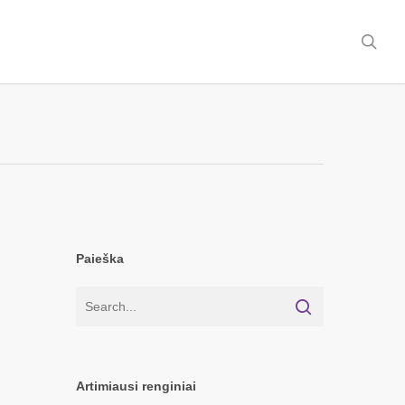
sea
Paieška
Artimiausi renginiai