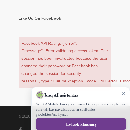
Like Us On Facebook
Facebook API Rating: {"error":
{"message":"Error validating access token: The
session has been invalidated because the user
changed their password or Facebook has
changed the session for security
reasons.","type":"OAuthException","code":190,"error_sub
×
Jūsų AI asistentas
Sveiki! Matote kažką įdomaus? Galiu papasakoti plačiau
apie tai, kas pavaizduota, ar susijusius
produktus/mokymus
© 2026 Gamtoskvapai.lt.
Sveiki!
Užduok klausimą
kuo
facebook