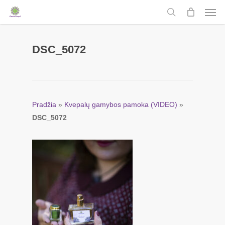
Men
Skip
to
search
main
content
DSC_5072
Pradžia
»
Kvepalų gamybos pamoka (VIDEO)
»
DSC_5072