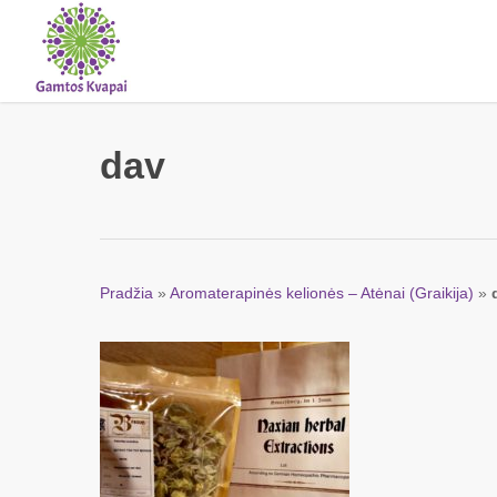
Skip
to
main
content
dav
Pradžia
»
Aromaterapinės kelionės – Atėnai (Graikija)
»