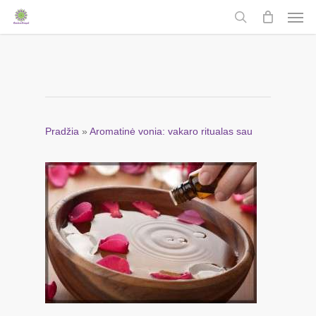
Men
Skip
to
search
main
content
Pradžia
»
Aromatinė vonia: vakaro ritualas sau