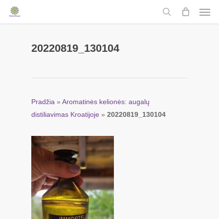
Men
Skip
to
search
main
content
20220819_130104
Pradžia
»
Aromatinės kelionės: augalų
distiliavimas Kroatijoje
»
20220819_130104