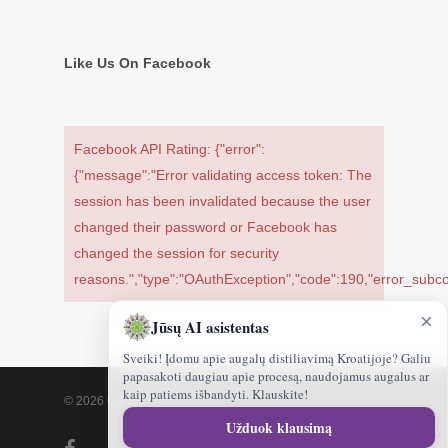
Like Us On Facebook
Facebook API Rating: {"error":
{"message":"Error validating access token: The
session has been invalidated because the user
changed their password or Facebook has
changed the session for security
reasons.","type":"OAuthException","code":190,"error_sub
×
Jūsų AI asistentas
Sveiki! Įdomu apie augalų distiliavimą Kroatijoje? Galiu
papasakoti daugiau apie procesą, naudojamus augalus ar
kaip patiems išbandyti. Klauskite!
© 2026 Gamtoskvapai.lt.
Sveiki!
Užduok klausimą
kuo
facebook