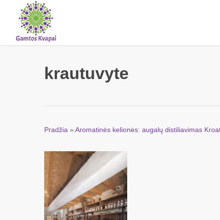
Skip
to
main
content
krautuvyte
Pradžia
»
Aromatinės kelionės: augalų distiliavimas Kroat