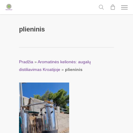
Men
Skip
to
search
main
content
plieninis
Pradžia
»
Aromatinės kelionės: augalų
distiliavimas Kroatijoje
»
plieninis