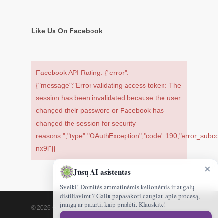
Like Us On Facebook
Facebook API Rating: {"error":
{"message":"Error validating access token: The
session has been invalidated because the user
changed their password or Facebook has
changed the session for security
reasons.","type":"OAuthException","code":190,"error_su
nx9l"}}
×
Jūsų AI asistentas
Sveiki! Domitės aromatinėmis kelionėmis ir augalų
distiliavimu? Galiu papasakoti daugiau apie procesą,
įrangą ar patarti, kaip pradėti. Klauskite!
© 2026 Gamtoskvapai.lt.
Sveiki!