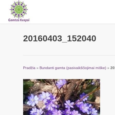
Skip
to
main
content
20160403_152040
Pradžia
»
Bundanti gamta (pasivaikščiojimai miške)
»
20