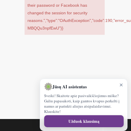
their password or Facebook has
changed the session for security
reasons.","type":"OAuthException","code":190,"error_s
MBQQu3npfEwU"}}
×
Jūsų AI asistentas
Sveiki! Skaitote apie pasivaikščiojimus miške?
Galiu papasakoti, kaip gamtos kvapus perkelti į
namus ar parinkti aliejus atsipalaidavimui.
Klauskite!
Sveiki!
Užduok klausimą
kuo
facebook
galėčiau