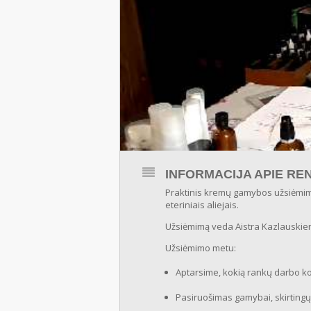
INFORMACIJA APIE REN
Praktinis kremų gamybos užsiėmima
eteriniais aliejais.
Užsiėmimą veda Aistra Kazlauskienė
Užsiėmimo metu:
Aptarsime, kokią rankų darbo ko
Pasiruošimas gamybai, skirtingų 