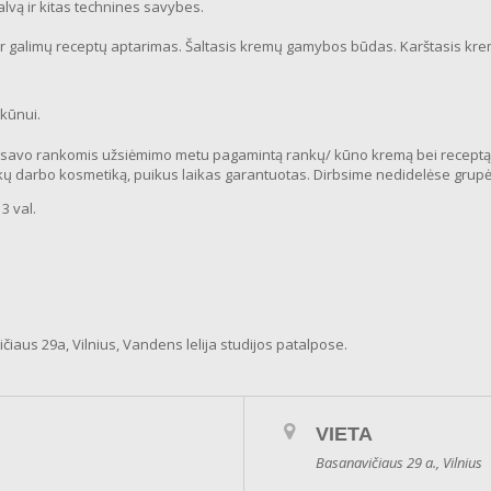
lvą ir kitas technines savybes.
r galimų receptų aptarimas. Šaltasis kremų gamybos būdas. Karštasis kre
kūnui.
savo rankomis užsiėmimo metu pagamintą rankų/ kūno kremą bei receptą, k
kų darbo kosmetiką, puikus laikas garantuotas. Dirbsime nedidelėse grup
3 val.
aus 29a, Vilnius, Vandens lelija studijos patalpose.
VIETA
Basanavičiaus 29 a., Vilnius