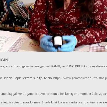
GINĮ
s, kurio metu galėsite pasigaminti RANKŲ ar KŪNO KREMĄ su nerafinuotais 
. Plačiau apie lektorę skaitykite čia:
https://www.gamtoskvapai.lt/aistra-
smetiką galime pagaminti savo rankomis bei kokių priemonių ir žaliavų tam
aliejų ir sviestų naudojimas. Emulsikliai, konservantai, v
andeninė fazė, rieb