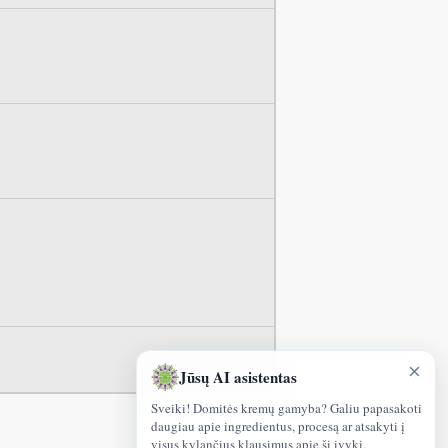
×
Jūsų AI asistentas
Sveiki! Domitės kremų gamyba? Galiu papasakoti
daugiau apie ingredientus, procesą ar atsakyti į
visus kylančius klausimus apie šį įvykį.