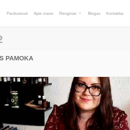
Parduotuvė
Apie mane
Renginiai
Blogas
Kontaktai
2
S PAMOKA