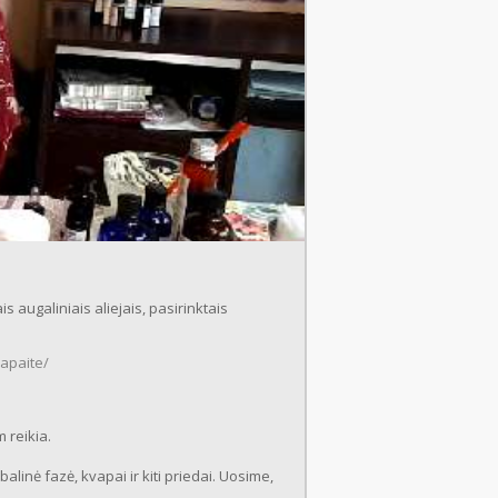
augaliniais aliejais, pasirinktais
papaite/
 reikia.
alinė fazė, kvapai ir kiti priedai. Uosime,