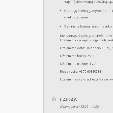
nagrinėsime kvapą, tekstūrą, spa
Skirtingų kremų gamybos būdų i
žolelių balzamai.
Gaminsite kremą rankoms arba 
Kiekvienas dalyvis parsineš namo 
Užsiėmimas įkvėps Jus gaminti ran
Užsiėmimo data: Balandžio 10 d. , 1
Užsiėmimo kaina: 25 EUR
Užsiėmimo trukmė: 1 val.
Registracija: +370 60880538
Užsiėmimas vyks adresu: Basanaviči
LAIKAS
(Sekmadienis) 13:00 - 14:30