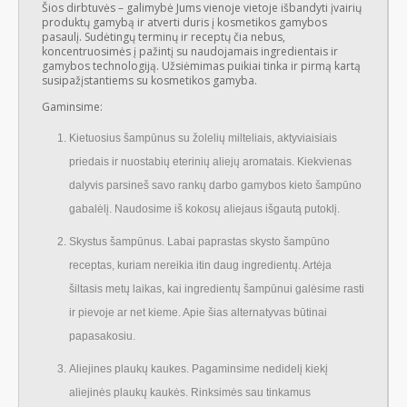
Šios dirbtuvės – galimybė Jums vienoje vietoje išbandyti įvairių
produktų gamybą ir atverti duris į kosmetikos gamybos
pasaulį. Sudėtingų terminų ir receptų čia nebus,
koncentruosimės į pažintį su naudojamais ingredientais ir
gamybos technologiją. Užsiėmimas puikiai tinka ir pirmą kartą
susipažįstantiems su kosmetikos gamyba.
Gaminsime:
Kietuosius šampūnus su žolelių milteliais, aktyviaisiais
priedais ir nuostabių eterinių aliejų aromatais. Kiekvienas
dalyvis parsineš savo rankų darbo gamybos kieto šampūno
gabalėlį. Naudosime iš kokosų aliejaus išgautą putoklį.
Skystus šampūnus. Labai paprastas skysto šampūno
receptas, kuriam nereikia itin daug ingredientų. Artėja
šiltasis metų laikas, kai ingredientų šampūnui galėsime rasti
ir pievoje ar net kieme. Apie šias alternatyvas būtinai
papasakosiu.
Aliejines plaukų kaukes. Pagaminsime nedidelį kiekį
aliejinės plaukų kaukės. Rinksimės sau tinkamus