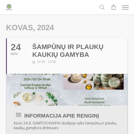
Men
Skip
to
search
main
KOVAS, 2024
content
24
ŠAMPŪNŲ IR PLAUKŲ
KAUKIŲ GAMYBA
KOV
10:00 - 13:00
INFORMACIJA APIE RENGINĮ
Kovo 24 d. GAMTOS KVAPAI studijoje vyks šampūnų ir plaukų
kaukių gamybos dirbtuvės