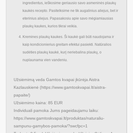
ingredientus, ieškosime geriausio savo asmeninės plaukų
kaukės recepto. Pasitelksime ne tik augalinius aliejus, bet ir
eterinius aliejus. Papasakosiu apie savo mėgiamiausias
plaukų kaukes, kurios tikrai veikia.
Kremines plaukų kaukes. Ši kaukė gali būti naudojama ir
kaip kondicionierius greitam efektui pasiekti. Natūralios
sudėties plaukų kaukė, kurį neriebalina plaukų, o
nuplaunama vien vandeniu.
Užsiėmimą veda Gamtos kvapai įkūrėja Aistra
Kazlauskienė (https://www.gamtoskvapai.lt/aistra-
papaite/)
Užsiėmimo kaina: 85 EUR
Individuali pamoka Jums pageidaujamu laiku:
https://www.gamtoskvapai.lt/produktas/naturaliu-
sampunu-gamybos-pamoka/?swcfpc=1