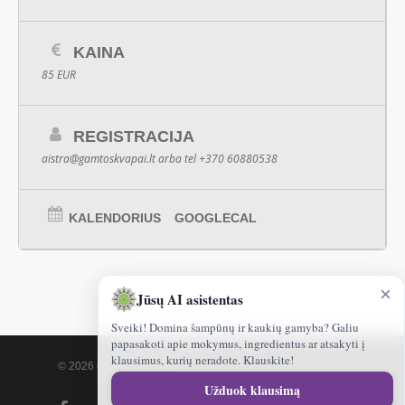
KAINA
85 EUR
REGISTRACIJA
aistra@gamtoskvapai.lt
arba tel +370 60880538
KALENDORIUS
GOOGLECAL
×
Jūsų AI asistentas
Sveiki! Domina šampūnų ir kaukių gamyba? Galiu
papasakoti apie mokymus, ingredientus ar atsakyti į
klausimus, kurių neradote. Klauskite!
© 2026 Gamtoskvapai.lt.
Sveiki!
Užduok klausimą
kuo