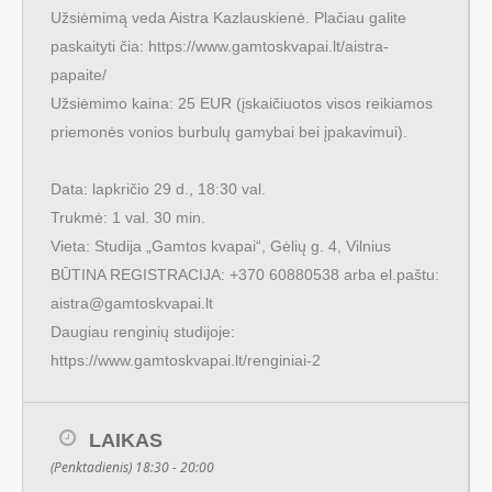
Užsiėmimą veda Aistra Kazlauskienė. Plačiau galite
paskaityti čia:
https://www.gamtoskvapai.lt/aistra-
papaite/
Užsiėmimo kaina: 25 EUR (įskaičiuotos visos reikiamos
priemonės vonios burbulų gamybai bei įpakavimui).
Data: lapkričio 29 d., 18:30 val.
Trukmė: 1 val. 30 min.
Vieta: Studija „Gamtos kvapai“, Gėlių g. 4, Vilnius
BŪTINA REGISTRACIJA: +370 60880538 arba el.paštu:
aistra@gamtoskvapai.lt
Daugiau renginių studijoje:
https://www.gamtoskvapai.lt/renginiai-2
LAIKAS
(Penktadienis) 18:30 - 20:00