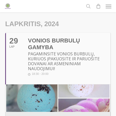
Men
Skip
to
search
main
LAPKRITIS, 2024
content
29
VONIOS BURBULŲ
GAMYBA
LAP
PAGAMINSITE VONIOS BURBULŲ,
KURIUOS ĮPAKUOSITE IR PARUOŠITE
DOVANAI AR ASMENINIAM
NAUDOJIMUI!
18:30 - 20:00