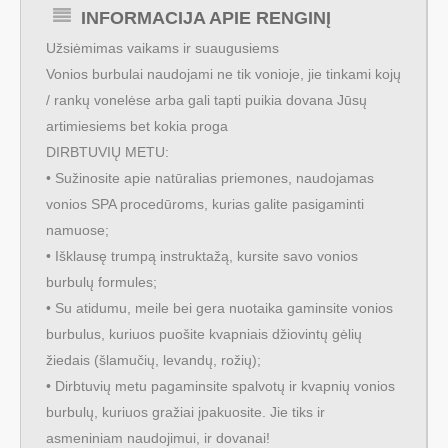
INFORMACIJA APIE RENGINĮ
Užsiėmimas vaikams ir suaugusiems
Vonios burbulai naudojami ne tik vonioje, jie tinkami kojų
/ rankų vonelėse arba gali tapti puikia dovana Jūsų
artimiesiems bet kokia proga
DIRBTUVIŲ METU:
• Sužinosite apie natūralias priemones, naudojamas
vonios SPA procedūroms, kurias galite pasigaminti
namuose;
• Išklausę trumpą instruktažą, kursite savo vonios
burbulų formules;
• Su atidumu, meile bei gera nuotaika gaminsite vonios
burbulus, kuriuos puošite kvapniais džiovintų gėlių
žiedais (šlamučių, levandų, rožių);
• Dirbtuvių metu pagaminsite spalvotų ir kvapnių vonios
burbulų, kuriuos gražiai įpakuosite. Jie tiks ir
asmeniniam naudojimui, ir dovanai!