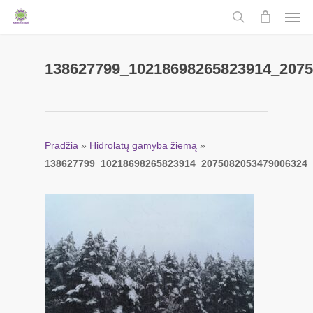
Men
Skip
to
search
main
content
138627799_10218698265823914_207
Pradžia
»
Hidrolatų gamyba žiemą
»
138627799_10218698265823914_2075082053479006324