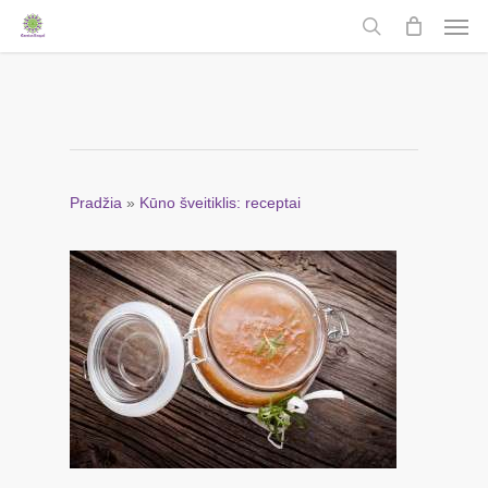
Men
Skip
to
search
main
content
Pradžia
»
Kūno šveitiklis: receptai