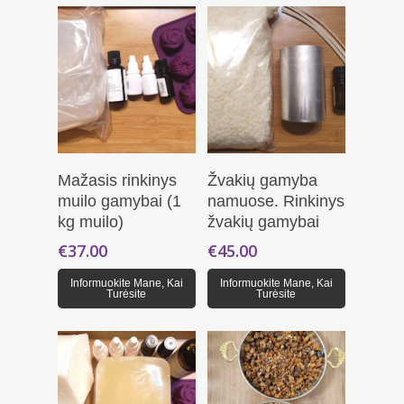
Daugiau
Daugiau
Mažasis rinkinys
Žvakių gamyba
muilo gamybai (1
namuose. Rinkinys
kg muilo)
žvakių gamybai
€
37.00
€
45.00
Informuokite Mane, Kai
Informuokite Mane, Kai
Turėsite
Turėsite