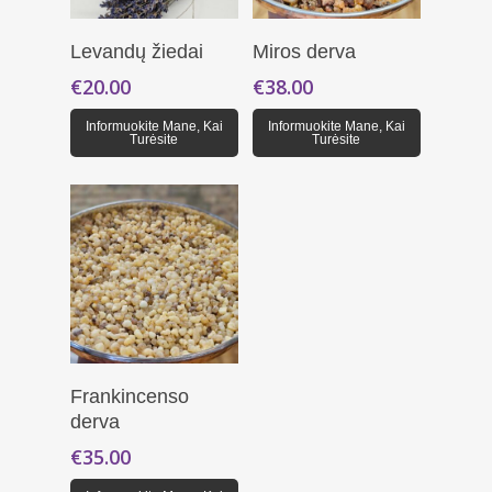
Daugiau
Daugiau
Levandų žiedai
Miros derva
€
20.00
€
38.00
Informuokite Mane, Kai
Informuokite Mane, Kai
Turėsite
Turėsite
Daugiau
Frankincenso
derva
€
35.00