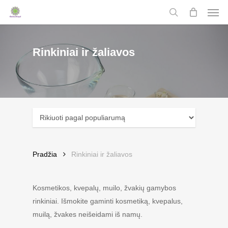
Men
Skip
to
search
main
content
Rinkiniai ir žaliavos
Pradžia
Rinkiniai ir žaliavos
Kosmetikos, kvepalų, muilo, žvakių gamybos
rinkiniai. Išmokite gaminti kosmetiką, kvepalus,
muilą, žvakes neišeidami iš namų.