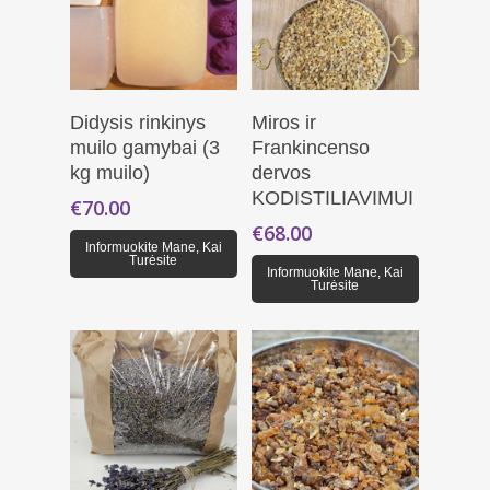
Daugiau
Daugiau
Didysis rinkinys
Miros ir
muilo gamybai (3
Frankincenso
kg muilo)
dervos
KODISTILIAVIMUI
€
70.00
€
68.00
Informuokite Mane, Kai
Turėsite
Informuokite Mane, Kai
Turėsite