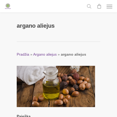
Men
Skip
to
search
main
content
argano aliejus
Pradžia
»
Argano aliejus
»
argano aliejus
Paieška