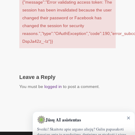
{"message":"Error validating access token: The
session has been invalidated because the user
changed their password or Facebook has
changed the session for security
reasons.","type":"OAuthException","code":190,"error_sub
DspJa42z_-Iz"}}
Leave a Reply
You must be
logged in
to post a comment.
×
Jūsų AI asistentas
Sveiki! Skaitote apie argano aliejų? Galiu papasakoti
daugiau apie jo naudojimą, derinimą ar atsakyti į visus