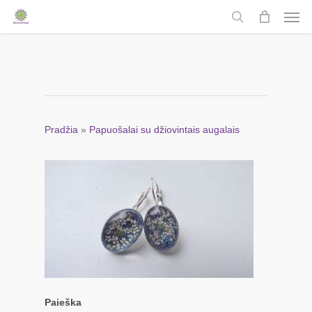
Men
Skip
to
search
main
content
Pradžia
»
Papuošalai su džiovintais augalais
Paieška