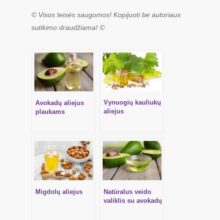
© Visos teisės saugomos! Kopijuoti be autoriaus
sutikimo draudžiama! ©
Vynuogių kauliukų
Avokadų aliejus
aliejus
plaukams
Migdolų aliejus
Natūralus veido
valiklis su avokadų
aliejumi