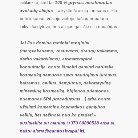
įsitikinkite, kad tai
100 % grynas, nerafinuotas
avokadų aliejus
. Laikykite šį aliejų tamsaus stiklo
buteliukuose, vėsioje vietoje, tačiau nepatariu
laikyti šaldytuve, nes aliejus gali iškristi į nuosėdas.
Jei Jus domina teminiai renginiai
(mergvakariams, vestuvėms, draugų vakarams,
darbo vakarėliams), aromaterapinė
konsultacija, norite išmokti gaminti natūralią
kosmetiką namuose savo naudojimui (kremus,
balzamus, muilus, šampūnus, dekoratyvinę
mineralinę kosmetiką, higienos priemones,
priemones SPA procedūroms…) arba norite
užsiimti komercine kosmetikos gamybos
veikla, bet nežinote nuo ko pradėti –
susisiekite su manimi (+370 60880538 arba el.
paštu
aistra@gamtoskvapai.lt
).