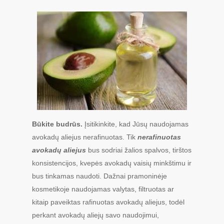
Būkite budrūs.
Įsitikinkite, kad Jūsų naudojamas
avokadų aliejus nerafinuotas. Tik
nerafinuotas
avokadų aliejus
bus sodriai žalios spalvos, tirštos
konsistencijos, kvepės avokadų vaisių minkštimu ir
bus tinkamas naudoti. Dažnai pramoninėje
kosmetikoje naudojamas valytas, filtruotas ar
kitaip paveiktas rafinuotas avokadų aliejus, todėl
perkant avokadų aliejų savo naudojimui,