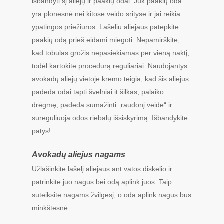
išbandyti šį aliejų ir paakių odai. Juk paakių oda
yra plonesnė nei kitose veido srityse ir jai reikia
ypatingos priežiūros. Lašeliu aliejaus patepkite
paakių odą prieš eidami miegoti. Nepamirškite,
kad tobulas grožis nepasiekiamas per vieną naktį,
todėl kartokite procedūrą reguliariai. Naudojantys
avokadų aliejų vietoje kremo teigia, kad šis aliejus
padeda odai tapti švelniai it šilkas, palaiko
drėgmę, padeda sumažinti „raudonį veide“ ir
sureguliuoja odos riebalų išsiskyrimą. Išbandykite
patys!
Avokadų aliejus nagams
Užlašinkite lašelį aliejaus ant vatos diskelio ir
patrinkite juo nagus bei odą aplink juos. Taip
suteiksite nagams žvilgesį, o oda aplink nagus bus
minkštesnė.