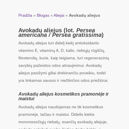
Pradžia
»
Blogas
»
Aliejai
»
Avokadų aliejus
Avokadų aliejus (lot.
Persea
americana / Persea gratissima
)
Avokadų aliejus turi didelį kiekį antioksidanto
vitamino E, vitaminų A, D, kalio, riebiųjų rūgščių,
fitosterolių, kurie, kaip teigiama, turi regeneracinių
savybių pažeistos odos atnaujinimui. Avokadų
aliejus pasižymi giliai drėkinančiu poveikiu, todėl
yra tinkamas sausos ir niežtinčios odos priežiūrai.
Avokadų aliejus kosmetikos pramonėje ir
maistui
Avokadų aliejus naudojamas ne tik kosmetikos
pramonėje, tačiau ir maistui. Didelis kiekis
mononesočiųjų riebalų, esančių avokadų aliejuje,