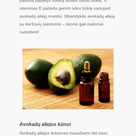
padeda palaikyti sveiką širdies darbo būklę, o
vitaminas E padeda gerinti odos būklę vartojant
avokadų aliejų maistui. Išbandykite avokadų aliejų
su daržovių salotomis – skonis gali maloniai
nustebinti!
Avokadų aliejus kūnui
Avokadų aliejus tinkamas masažams dėl savo