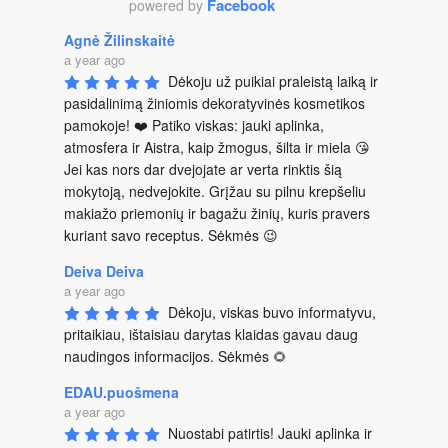
Facebook
powered by
Agnė Žilinskaitė
a year ago
Dėkoju už puikiai praleistą laiką ir 
pasidalinimą žiniomis dekoratyvinės kosmetikos 
pamokoje! ❤️ Patiko viskas: jauki aplinka, 
atmosfera ir Aistra, kaip žmogus, šilta ir miela 😘 
Jei kas nors dar dvejojate ar verta rinktis šią 
mokytoją, nedvejokite. Grįžau su pilnu krepšeliu 
makiažo priemonių ir bagažu žinių, kuris pravers 
kuriant savo receptus. Sėkmės 😉
Deiva Deiva
a year ago
Dėkoju, viskas buvo informatyvu, 
pritaikiau, ištaisiau darytas klaidas gavau daug 
naudingos informacijos. Sėkmės 🌻
EDAU.puošmena
a year ago
Nuostabi patirtis! Jauki aplinka ir 