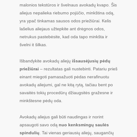
malonios tekstūros ir švelnaus avokadų kvapo. Šis
aliejus nepalieka riebumo pojūčio, minkština odą,
yra ypač tinkamas sausos odos priežiūrai. Kelis
lašelius aliejaus užtepkite ant drėgnos odos,
netrukus pastebėsite, kad oda tapo minkšta ir
švelni it šilkas.
Išbandykite avokadų aliejų
išsausėjusių pėdų
priežiūrai
– rezultatas gali nustebinti. Patariu prieš
einant miegoti pamasažuoti pėdas nerafinuotu
avokadų aliejumi, gal ne kitą rytą, tačiau bent po
savaitės tokių procedūrų džiaugsitės gražesne ir
minkštesne pėdų oda.
Avokadų aliejus gali būti naudingas ir norint
apsaugoti savo odą
nuo kenksmingų saulės
spindulių
. Tai vienas geriausių aliejų, saugančių