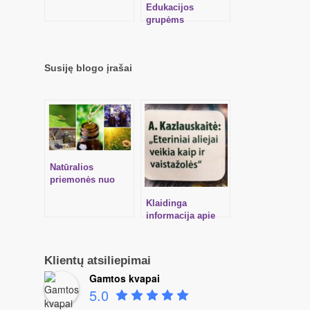
mokymai – ĮVADAS
Edukacijos
Į BOTANINĘ
grupėms
PARFUMERIJĄ
Susiję blogo įrašai
Natūralios
priemonės nuo
uodų, nudegimų
Klaidinga
saulėje ir
informacija apie
sužeidimų
aromaterapiją
spaudoje
Klientų atsiliepimai
Gamtos kvapai
5.0