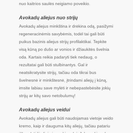
nuo kaitrios saulės neigiamo poveikio.
Avokadų aliejus nuo strijų
Avokadų aliejus minkština ir drėkina odą, pasižymi
regeneracinėmis savybėmis, todėl tai gali būti
puikus bazinis aliejus strijų profilaktikai. Tepkite
visą kūną po dušo ar vonios ir džiaukitės švelnia
oda. Kartais reikia padaryti tiek nedaug, o
rezultatai gali būti stulbinantys. Gal ir
neatsikratysite strijų, tačiau oda tikrai bus
švelnesnė ir minkštesnė, įtrindami aliejų į kūną,
imsite labiau save mylėti ir nebepastebėsite jokių
strijų ar kitų savo netobulumų!
Avokadų aliejus veidui
Avokadų aliejus gali būti naudojamas vietoje veido
kremo, kaip ir dauguma kitų aliejų, tačiau patariu