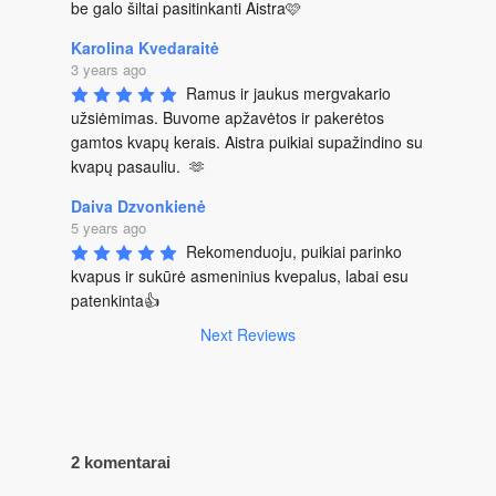
be galo šiltai pasitinkanti Aistra🩷
Karolina Kvedaraitė
3 years ago
Ramus ir jaukus mergvakario 
užsiėmimas. Buvome apžavėtos ir pakerėtos 
gamtos kvapų kerais. Aistra puikiai supažindino su 
kvapų pasauliu.  🫶
Daiva Dzvonkienė
5 years ago
Rekomenduoju, puikiai parinko 
kvapus ir sukūrė asmeninius kvepalus, labai esu 
patenkinta👍
Next Reviews
2 komentarai