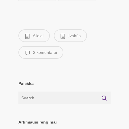
Aliejai
Įvairūs
2 komentarai
Paieška
Artimiausi renginiai