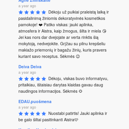
Agnė Žilinskaitė
a year ago
Dėkoju už puikiai praleistą laiką ir 
pasidalinimą žiniomis dekoratyvinės kosmetikos 
pamokoje! ❤️ Patiko viskas: jauki aplinka, 
atmosfera ir Aistra, kaip žmogus, šilta ir miela 😘 
Jei kas nors dar dvejojate ar verta rinktis šią 
mokytoją, nedvejokite. Grįžau su pilnu krepšeliu 
makiažo priemonių ir bagažu žinių, kuris pravers 
kuriant savo receptus. Sėkmės 😉
Deiva Deiva
a year ago
Dėkoju, viskas buvo informatyvu, 
pritaikiau, ištaisiau darytas klaidas gavau daug 
naudingos informacijos. Sėkmės 🌻
EDAU.puošmena
a year ago
Nuostabi patirtis! Jauki aplinka ir 
be galo šiltai pasitinkanti Aistra🩷