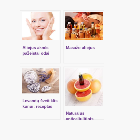
Aliejus aknės
Masažo aliejus
pažeistai odai
Levandų šveitiklis
kūnui: receptas
Natūralus
anticeliulitinis
kremas – aliejus