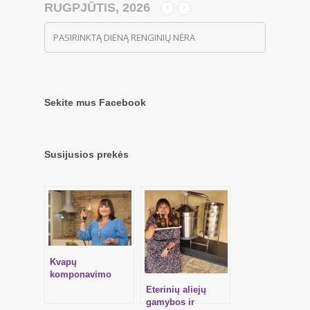
RUGPJŪTIS, 2026
PASIRINKTĄ DIENĄ RENGINIŲ NĖRA
Sekite mus Facebook
Susijusios prekės
Kvapų
komponavimo
mokymai – ĮVADAS
Eterinių aliejų
Į BOTANINĘ
gamybos ir