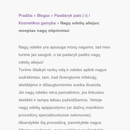
Pradžia
»
Blogas
»
Pasidaryk pats (-i) /
Kosmetikos gamyba
»
Nagų odelių aliejus:
receptas nagų stiprinimui
Nagų odelės yra apsauga mūsų nagams, tad mes
turime jas saugoti, o tai padaryti padės nagų
odelių aliejus!
Turime išlaikyti rankų odą ir odeles aplink nagus
sudrėkintas, tam, kad išvengtume infekcijų,
skeldėjimo ir džiaugtumėmės sveika išvaizda.
Jei nagų odelės nėra pamaitintos, jos linkusios
skeldėti ir tampa labiau pažeidžiamos. Vietoje
nagų odelių apipjaustymo (ar dažnų manikiūro
procedūrų specializuotuose salonuose),
išbandykite šią procedūrą: pamirkykite nagus