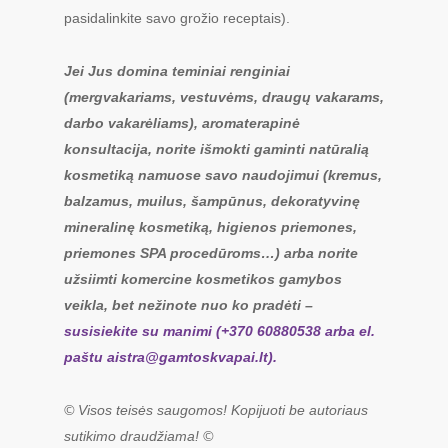
pasidalinkite savo grožio receptais).
Jei Jus domina teminiai renginiai
(mergvakariams, vestuvėms, draugų vakarams,
darbo vakarėliams), aromaterapinė
konsultacija, norite išmokti gaminti natūralią
kosmetiką namuose savo naudojimui (kremus,
balzamus, muilus, šampūnus, dekoratyvinę
mineralinę kosmetiką, higienos priemones,
priemones SPA procedūroms…) arba norite
užsiimti komercine kosmetikos gamybos
veikla, bet nežinote nuo ko pradėti –
susisiekite su manimi (+370 60880538 arba el.
paštu
aistra@gamtoskvapai.lt
).
© Visos teisės saugomos! Kopijuoti be autoriaus
sutikimo draudžiama! ©