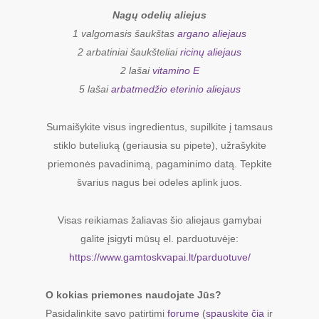
Nagų odelių aliejus
1 valgomasis šaukštas
argano aliejaus
2 arbatiniai šaukšteliai
ricinų aliejaus
2 lašai
vitamino E
5 lašai
arbatmedžio eterinio aliejaus
Sumaišykite visus ingredientus, supilkite į tamsaus
stiklo buteliuką (geriausia su pipete), užrašykite
priemonės pavadinimą, pagaminimo datą. Tepkite
švarius nagus bei odeles aplink juos.
Visas reikiamas žaliavas šio aliejaus gamybai
galite įsigyti mūsų el. parduotuvėje:
https://www.gamtoskvapai.lt/parduotuve/
O kokias priemones naudojate Jūs?
Pasidalinkite savo patirtimi
forume
(
spauskite čia
ir