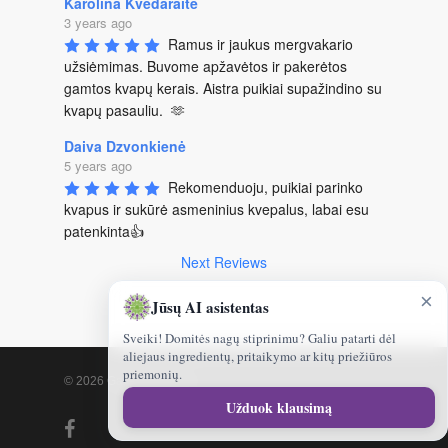
Karolina Kvedaraitė
3 years ago
Ramus ir jaukus mergvakario 
užsiėmimas. Buvome apžavėtos ir pakerėtos 
gamtos kvapų kerais. Aistra puikiai supažindino su 
kvapų pasauliu.  🫶
Daiva Dzvonkienė
5 years ago
Rekomenduoju, puikiai parinko 
kvapus ir sukūrė asmeninius kvepalus, labai esu 
patenkinta👍
Next Reviews
×
Jūsų AI asistentas
Sveiki! Domitės nagų stiprinimu? Galiu patarti dėl
aliejaus ingredientų, pritaikymo ar kitų priežiūros
priemonių.
© 2026 Gamtoskvapai.lt.
Sveiki!
Užduok klausimą
kuo
facebook
galėčiau