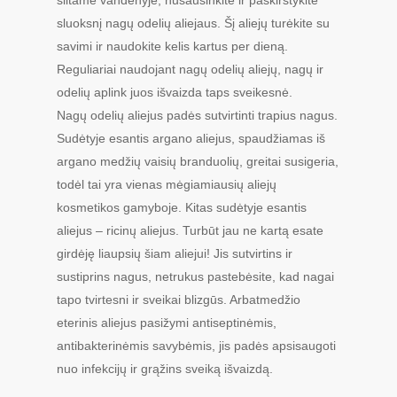
šiltame vandenyje, nusausinkite ir paskirstykite
sluoksnį nagų odelių aliejaus. Šį aliejų turėkite su
savimi ir naudokite kelis kartus per dieną.
Reguliariai naudojant nagų odelių aliejų, nagų ir
odelių aplink juos išvaizda taps sveikesnė.
Nagų odelių aliejus padės sutvirtinti trapius nagus.
Sudėtyje esantis argano aliejus, spaudžiamas iš
argano medžių vaisių branduolių, greitai susigeria,
todėl tai yra vienas mėgiamiausių aliejų
kosmetikos gamyboje. Kitas sudėtyje esantis
aliejus – ricinų aliejus. Turbūt jau ne kartą esate
girdėję liaupsių šiam aliejui! Jis sutvirtins ir
sustiprins nagus, netrukus pastebėsite, kad nagai
tapo tvirtesni ir sveikai blizgūs. Arbatmedžio
eterinis aliejus pasižymi antiseptinėmis,
antibakterinėmis savybėmis, jis padės apsisaugoti
nuo infekcijų ir grąžins sveiką išvaizdą.