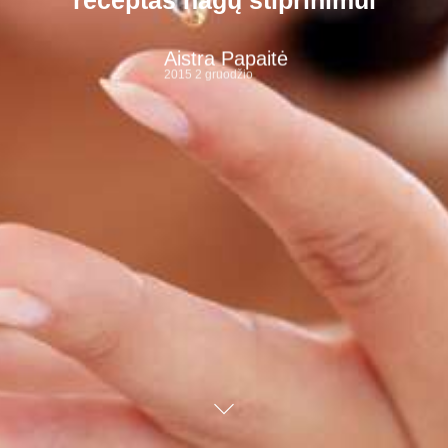
receptas nagų stiprinimui
Aistra Papaitė
2015 2 gruodžio