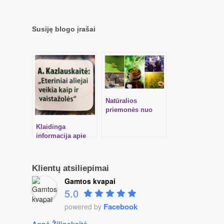
PARFUMERIJĄ
panaudojimo
mokymai
Susiję blogo įrašai
Natūralios
priemonės nuo
uodų, nudegimų
Klaidinga
saulėje ir
informacija apie
sužeidimų
aromaterapiją
spaudoje
Klientų atsiliepimai
Gamtos kvapai
5.0
Facebook
powered by