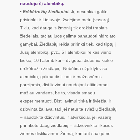
naudoju šį alembiką.
•
Erškėtrožių žiedlapiai.
Jų nesunkiai galite
prisirinkti ir Lietuvoje, žydėjimo metu (vasarą).
Tikiu, kad daugelis žmonių tik grožisi trapiais
žiedeliais, tačiau juos galima panaudoti hidrolato
gamybai. Žiedlapių reikia pririnkti tiek, kad tilptų į
Jūsų alembiką, pvz., 5 l alembikui reikės vieno
kiekio, 10 l alembikui – dvigubai didesnio kiekio
erškėtrožių žiedlapių. Nebūtina užpildyti viso
alembiko, galima distiliuoti ir mažesnėmis
porcijomis, distiliavimui naudojant atitinkamai
mažiau vandens, be to, visada smagu
eksperimentuoti. Distiliavimui tinka ir šviežia, ir
džiovinta žaliava, tad jei neturite šviežių žiedlapių
– naudokite džiovintus, ir atvirkščiai, jei vasarą
pririnkote daug žiedlapių – išdžiovinkite likusius
žiemos distiliavimui. Žiemą, krintant snaigėms