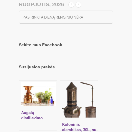
RUGPJŪTIS, 2026
PASIRINKTĄ DIENĄ RENGINIŲ NĖRA
Sekite mus Facebook
Susijusios prekės
Augalų
distiliavimo
mokymai (VIDEO)
Koloninis
alembikas, 30L, su