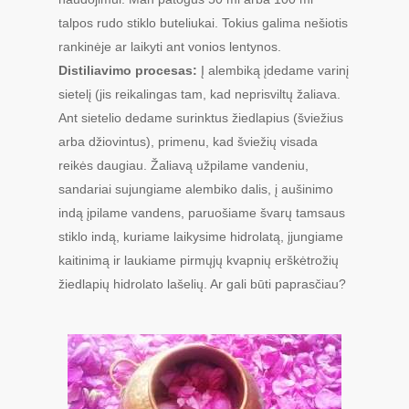
talpos rudo stiklo buteliukai. Tokius galima nešiotis
rankinėje ar laikyti ant vonios lentynos.
Distiliavimo procesas:
Į alembiką įdedame varinį
sietelį (jis reikalingas tam, kad neprisviltų žaliava.
Ant sietelio dedame surinktus žiedlapius (šviežius
arba džiovintus), primenu, kad šviežių visada
reikės daugiau. Žaliavą užpilame vandeniu,
sandariai sujungiame alembiko dalis, į aušinimo
indą įpilame vandens, paruošiame švarų tamsaus
stiklo indą, kuriame laikysime hidrolatą, įjungiame
kaitinimą ir laukiame pirmųjų kvapnių erškėtrožių
žiedlapių hidrolato lašelių. Ar gali būti paprasčiau?