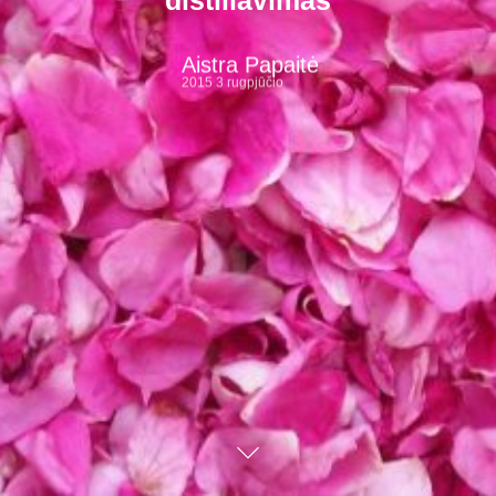
distiliavimas
Aistra Papaitė
2015 3 rugpjūčio