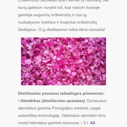
Erškėtrožių hidrolatas buvo vienas tų hidrolatų, dėl
kurių galėtum nuvykti toli, kad rastum švarioje
gamtoje augančių erškėtrožių ir nuo jų
nuskabytum švelnius ir kvapnius erškėtrožių
žiedlapius. O jų distiliavimui reikia tikrai nemažai!
Distiliavimo procesui reikalingos priemonės:
•
Alembikas (distiliavimo aparatas).
Geriausius
alembikus gamina Portugalijos meistrai, pagal
autentišką technologiją. Optimalus alembiko tūris
norint hidrolatus gaminti namuose – 5 l.
Aš