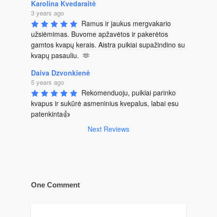
Karolina Kvedaraitė
3 years ago
Ramus ir jaukus mergvakario 
užsiėmimas. Buvome apžavėtos ir pakerėtos 
gamtos kvapų kerais. Aistra puikiai supažindino su 
kvapų pasauliu.  🫶
Daiva Dzvonkienė
5 years ago
Rekomenduoju, puikiai parinko 
kvapus ir sukūrė asmeninius kvepalus, labai esu 
patenkinta👍
Next Reviews
One Comment