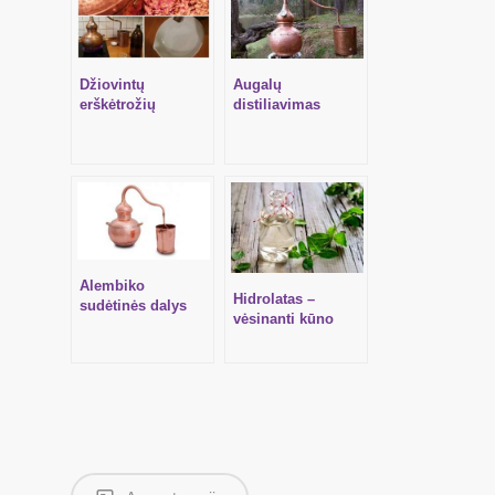
Džiovintų
Augalų
erškėtrožių
distiliavimas
žiedlapių hidrolato
alembiku (VIDEO)
gamyba
Alembiko
Hidrolatas –
sudėtinės dalys
vėsinanti kūno
dulksna