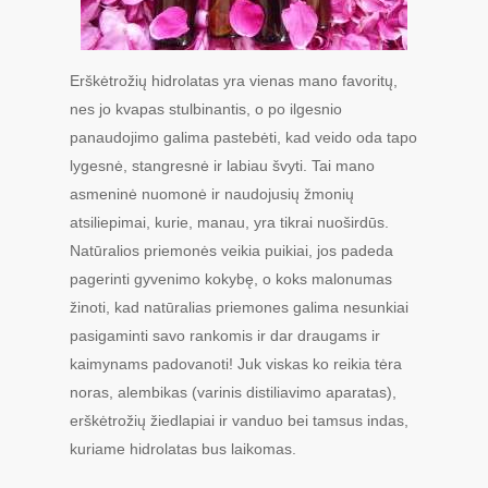
Erškėtrožių hidrolatas yra vienas mano favoritų,
nes jo kvapas stulbinantis, o po ilgesnio
panaudojimo galima pastebėti, kad veido oda tapo
lygesnė, stangresnė ir labiau švyti. Tai mano
asmeninė nuomonė ir naudojusių žmonių
atsiliepimai, kurie, manau, yra tikrai nuoširdūs.
Natūralios priemonės veikia puikiai, jos padeda
pagerinti gyvenimo kokybę, o koks malonumas
žinoti, kad natūralias priemones galima nesunkiai
pasigaminti savo rankomis ir dar draugams ir
kaimynams padovanoti! Juk viskas ko reikia tėra
noras, alembikas (varinis distiliavimo aparatas),
erškėtrožių žiedlapiai ir vanduo bei tamsus indas,
kuriame hidrolatas bus laikomas.