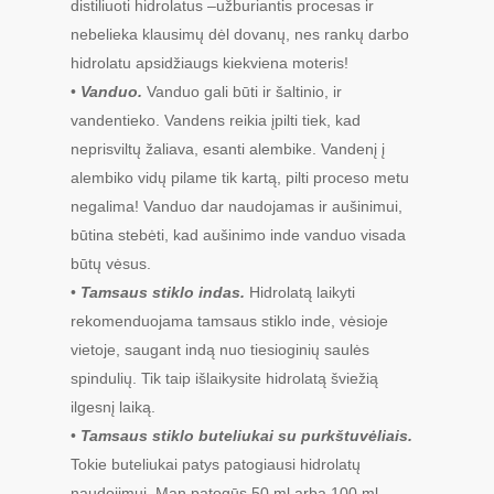
distiliuoti hidrolatus –užburiantis procesas ir
nebelieka klausimų dėl dovanų, nes rankų darbo
hidrolatu apsidžiaugs kiekviena moteris!
•
Vanduo.
Vanduo gali būti ir šaltinio, ir
vandentieko. Vandens reikia įpilti tiek, kad
neprisviltų žaliava, esanti alembike. Vandenį į
alembiko vidų pilame tik kartą, pilti proceso metu
negalima! Vanduo dar naudojamas ir aušinimui,
būtina stebėti, kad aušinimo inde vanduo visada
būtų vėsus.
•
Tamsaus stiklo indas.
Hidrolatą laikyti
rekomenduojama tamsaus stiklo inde, vėsioje
vietoje, saugant indą nuo tiesioginių saulės
spindulių. Tik taip išlaikysite hidrolatą šviežią
ilgesnį laiką.
•
Tamsaus stiklo buteliukai su purkštuvėliais.
Tokie buteliukai patys patogiausi hidrolatų
naudojimui. Man patogūs 50 ml arba 100 ml