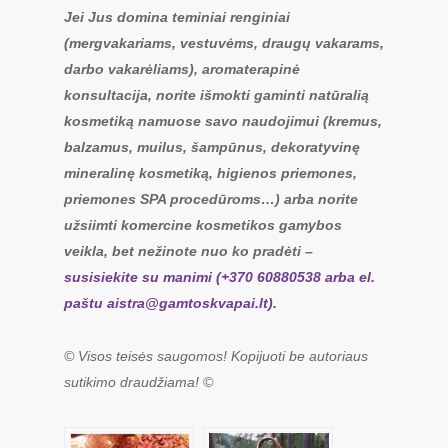
Jei Jus domina teminiai renginiai
(mergvakariams, vestuvėms, draugų vakarams,
darbo vakarėliams), aromaterapinė
konsultacija, norite išmokti gaminti natūralią
kosmetiką namuose savo naudojimui (kremus,
balzamus, muilus, šampūnus, dekoratyvinę
mineralinę kosmetiką, higienos priemones,
priemones SPA procedūroms…) arba norite
užsiimti komercine kosmetikos gamybos
veikla, bet nežinote nuo ko pradėti –
susisiekite su manimi (+370 60880538 arba el.
paštu
aistra@gamtoskvapai.lt
).
© Visos teisės saugomos! Kopijuoti be autoriaus
sutikimo draudžiama! ©