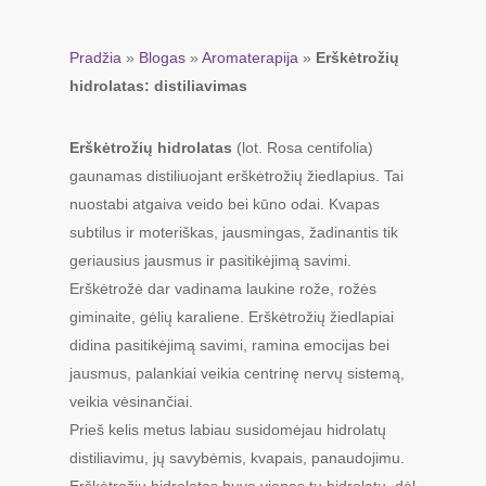
Pradžia
»
Blogas
»
Aromaterapija
»
Erškėtrožių
hidrolatas: distiliavimas
Erškėtrožių hidrolatas
(lot. Rosa centifolia)
gaunamas distiliuojant erškėtrožių žiedlapius. Tai
nuostabi atgaiva veido bei kūno odai. Kvapas
subtilus ir moteriškas, jausmingas, žadinantis tik
geriausius jausmus ir pasitikėjimą savimi.
Erškėtrožė dar vadinama laukine rože, rožės
giminaite, gėlių karaliene. Erškėtrožių žiedlapiai
didina pasitikėjimą savimi, ramina emocijas bei
jausmus, palankiai veikia centrinę nervų sistemą,
veikia vėsinančiai.
Prieš kelis metus labiau susidomėjau hidrolatų
distiliavimu, jų savybėmis, kvapais, panaudojimu.