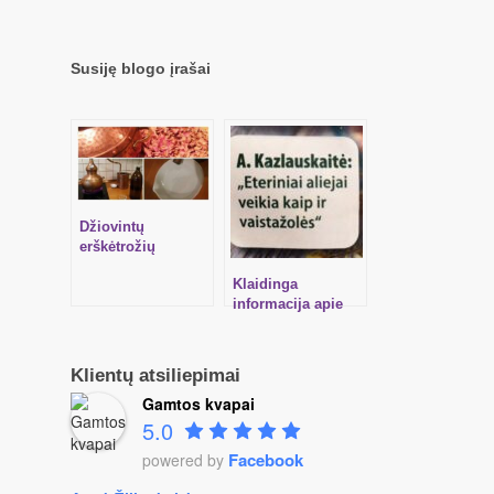
sieteliu
Susiję blogo įrašai
Džiovintų
erškėtrožių
žiedlapių hidrolato
Klaidinga
gamyba
informacija apie
aromaterapiją
spaudoje
Klientų atsiliepimai
Gamtos kvapai
5.0
Facebook
powered by