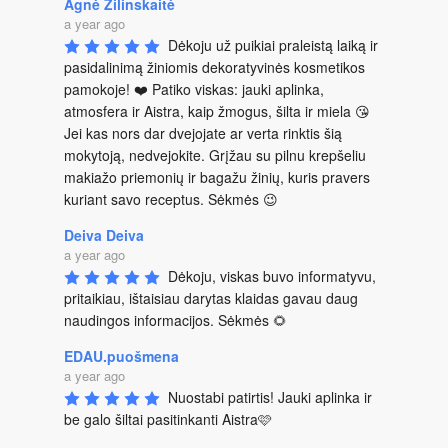
Agnė Žilinskaitė
a year ago
Dėkoju už puikiai praleistą laiką ir 
pasidalinimą žiniomis dekoratyvinės kosmetikos 
pamokoje! ❤️ Patiko viskas: jauki aplinka, 
atmosfera ir Aistra, kaip žmogus, šilta ir miela 😘 
Jei kas nors dar dvejojate ar verta rinktis šią 
mokytoją, nedvejokite. Grįžau su pilnu krepšeliu 
makiažo priemonių ir bagažu žinių, kuris pravers 
kuriant savo receptus. Sėkmės 😉
Deiva Deiva
a year ago
Dėkoju, viskas buvo informatyvu, 
pritaikiau, ištaisiau darytas klaidas gavau daug 
naudingos informacijos. Sėkmės 🌻
EDAU.puošmena
a year ago
Nuostabi patirtis! Jauki aplinka ir 
be galo šiltai pasitinkanti Aistra🩷