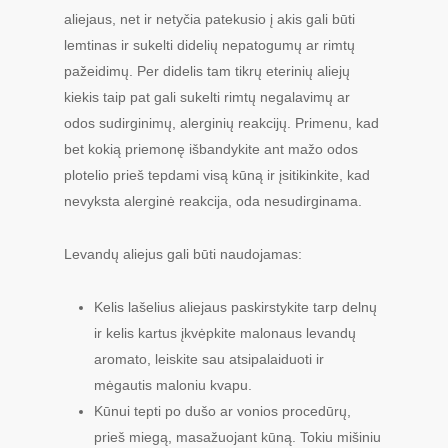
aliejaus, net ir netyčia patekusio į akis gali būti
lemtinas ir sukelti didelių nepatogumų ar rimtų
pažeidimų. Per didelis tam tikrų eterinių aliejų
kiekis taip pat gali sukelti rimtų negalavimų ar
odos sudirginimų, alerginių reakcijų. Primenu, kad
bet kokią priemonę išbandykite ant mažo odos
plotelio prieš tepdami visą kūną ir įsitikinkite, kad
nevyksta alerginė reakcija, oda nesudirginama.
Levandų aliejus gali būti naudojamas:
Kelis lašelius aliejaus paskirstykite tarp delnų
ir kelis kartus įkvėpkite malonaus levandų
aromato, leiskite sau atsipalaiduoti ir
mėgautis maloniu kvapu.
Kūnui tepti po dušo ar vonios procedūrų,
prieš miegą, masažuojant kūną. Tokiu mišiniu