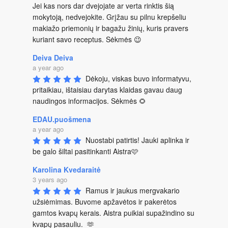
Jei kas nors dar dvejojate ar verta rinktis šią 
mokytoją, nedvejokite. Grįžau su pilnu krepšeliu 
makiažo priemonių ir bagažu žinių, kuris pravers 
kuriant savo receptus. Sėkmės 😉
Deiva Deiva
a year ago
Dėkoju, viskas buvo informatyvu, 
pritaikiau, ištaisiau darytas klaidas gavau daug 
naudingos informacijos. Sėkmės 🌻
EDAU.puošmena
a year ago
Nuostabi patirtis! Jauki aplinka ir 
be galo šiltai pasitinkanti Aistra🩷
Karolina Kvedaraitė
3 years ago
Ramus ir jaukus mergvakario 
užsiėmimas. Buvome apžavėtos ir pakerėtos 
gamtos kvapų kerais. Aistra puikiai supažindino su 
kvapų pasauliu.  🫶