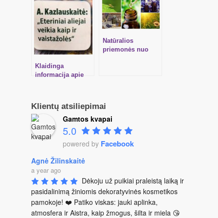
Natūralios
priemonės nuo
uodų, nudegimų
Klaidinga
saulėje ir
informacija apie
sužeidimų
aromaterapiją
spaudoje
Klientų atsiliepimai
Gamtos kvapai
5.0
Facebook
powered by
Agnė Žilinskaitė
a year ago
Dėkoju už puikiai praleistą laiką ir 
pasidalinimą žiniomis dekoratyvinės kosmetikos 
pamokoje! ❤️ Patiko viskas: jauki aplinka, 
atmosfera ir Aistra, kaip žmogus, šilta ir miela 😘 