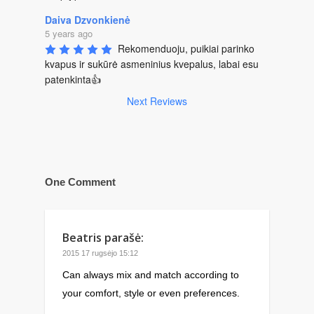
Daiva Dzvonkienė
5 years ago
Rekomenduoju, puikiai parinko 
kvapus ir sukūrė asmeninius kvepalus, labai esu 
patenkinta👍
Next Reviews
One Comment
Beatris
parašė:
2015 17 rugsėjo 15:12
Can always mix and match according to
your comfort, style or even preferences.