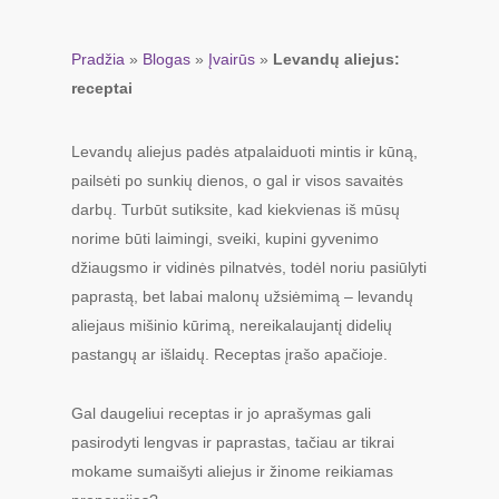
Pradžia
»
Blogas
»
Įvairūs
»
Levandų aliejus:
receptai
Levandų aliejus padės atpalaiduoti mintis ir kūną,
pailsėti po sunkių dienos, o gal ir visos savaitės
darbų. Turbūt sutiksite, kad kiekvienas iš mūsų
norime būti laimingi, sveiki, kupini gyvenimo
džiaugsmo ir vidinės pilnatvės, todėl noriu pasiūlyti
paprastą, bet labai malonų užsiėmimą – levandų
aliejaus mišinio kūrimą, nereikalaujantį didelių
pastangų ar išlaidų. Receptas įrašo apačioje.
Gal daugeliui receptas ir jo aprašymas gali
pasirodyti lengvas ir paprastas, tačiau ar tikrai
mokame sumaišyti aliejus ir žinome reikiamas