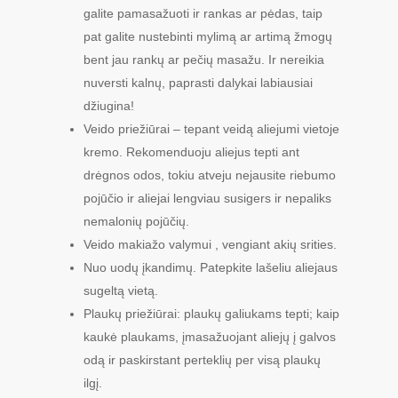
galite pamasažuoti ir rankas ar pėdas, taip
pat galite nustebinti mylimą ar artimą žmogų
bent jau rankų ar pečių masažu. Ir nereikia
nuversti kalnų, paprasti dalykai labiausiai
džiugina!
Veido priežiūrai – tepant veidą aliejumi vietoje
kremo. Rekomenduoju aliejus tepti ant
drėgnos odos, tokiu atveju nejausite riebumo
pojūčio ir aliejai lengviau susigers ir nepaliks
nemalonių pojūčių.
Veido makiažo valymui , vengiant akių srities.
Nuo uodų įkandimų. Patepkite lašeliu aliejaus
sugeltą vietą.
Plaukų priežiūrai: plaukų galiukams tepti; kaip
kaukė plaukams, įmasažuojant aliejų į galvos
odą ir paskirstant perteklių per visą plaukų
ilgį.