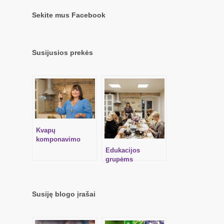
Sekite mus Facebook
Susijusios prekės
Kvapų
komponavimo
mokymai – ĮVADAS
Edukacijos
Į BOTANINĘ
grupėms
PARFUMERIJĄ
Susiję blogo įrašai