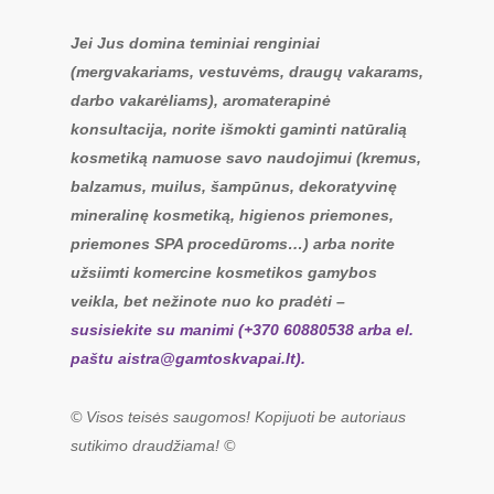
Jei Jus domina teminiai renginiai
(mergvakariams, vestuvėms, draugų vakarams,
darbo vakarėliams), aromaterapinė
konsultacija, norite išmokti gaminti natūralią
kosmetiką namuose savo naudojimui (kremus,
balzamus, muilus, šampūnus, dekoratyvinę
mineralinę kosmetiką, higienos priemones,
priemones SPA procedūroms…) arba norite
užsiimti komercine kosmetikos gamybos
veikla, bet nežinote nuo ko pradėti –
susisiekite su manimi (+370 60880538 arba el.
paštu
aistra@gamtoskvapai.lt
).
© Visos teisės saugomos! Kopijuoti be autoriaus
sutikimo draudžiama! ©