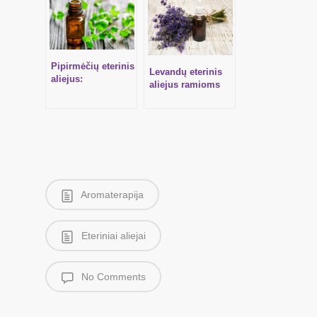
Pipirmėčių eterinis
Levandų eterinis
aliejus:
aliejus ramioms
naudojimas
mintims
Aromaterapija
Eteriniai aliejai
No Comments