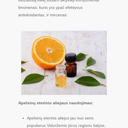
didžiausią kiekį sudaro aktyvieji komponentai
limonenas, kuris yra ypač efektyvus
antioksidantas, ir mircenas.
Apelsinų eterinio aliejaus naudojimas:
Apelsinų eterinis aliejus jau nuo seno
populiarus Viduržemio jūros regiono šalyse,