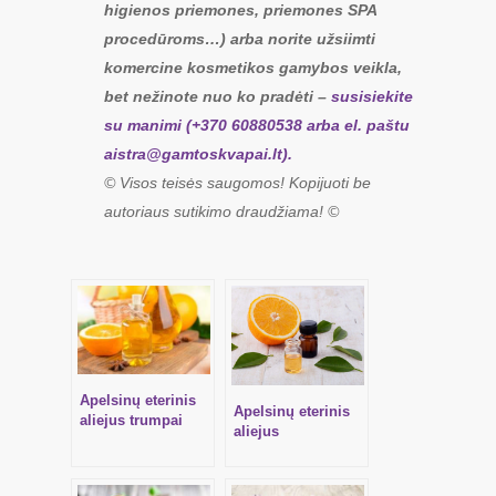
higienos priemones, priemones SPA
procedūroms…) arba norite užsiimti
komercine kosmetikos gamybos veikla,
bet nežinote nuo ko pradėti –
susisiekite
su manimi (+370 60880538 arba el. paštu
aistra@gamtoskvapai.lt
).
© Visos teisės saugomos! Kopijuoti be
autoriaus sutikimo draudžiama! ©
Apelsinų eterinis
Apelsinų eterinis
aliejus trumpai
aliejus