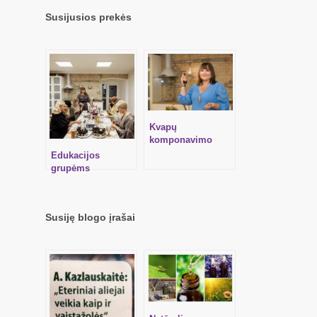
Susijusios prekės
Kvapų
komponavimo
mokymai – ĮVADAS
Edukacijos
Į BOTANINĘ
grupėms
PARFUMERIJĄ
Susiję blogo įrašai