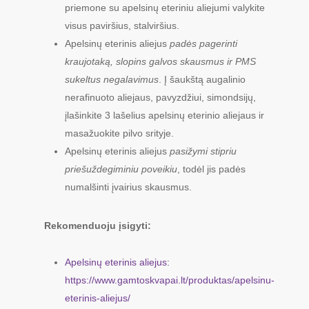
priemone su apelsinų eteriniu aliejumi valykite
visus paviršius, stalviršius.
Apelsinų eterinis aliejus
padės pagerinti
kraujotaką, slopins galvos skausmus ir PMS
sukeltus negalavimus
. Į šaukštą augalinio
nerafinuoto aliejaus, pavyzdžiui, simondsijų,
įlašinkite 3 lašelius apelsinų eterinio aliejaus ir
masažuokite pilvo srityje.
Apelsinų eterinis aliejus
pasižymi stipriu
priešuždegiminiu poveikiu
, todėl jis padės
numalšinti įvairius skausmus.
Rekomenduoju įsigyti:
Apelsinų eterinis aliejus:
https://www.gamtoskvapai.lt/produktas/apelsinu-
eterinis-aliejus/