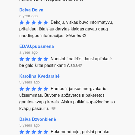
Deiva Deiva
a year ago
Dėkoju, viskas buvo informatyvu, 
pritaikiau, ištaisiau darytas klaidas gavau daug 
naudingos informacijos. Sėkmės 🌻
EDAU.puošmena
a year ago
Nuostabi patirtis! Jauki aplinka ir 
be galo šiltai pasitinkanti Aistra🩷
Karolina Kvedaraitė
3 years ago
Ramus ir jaukus mergvakario 
užsiėmimas. Buvome apžavėtos ir pakerėtos 
gamtos kvapų kerais. Aistra puikiai supažindino su 
kvapų pasauliu.  🫶
Daiva Dzvonkienė
5 years ago
Rekomenduoju, puikiai parinko 