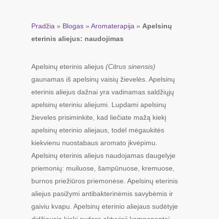
Pradžia
»
Blogas
»
Aromaterapija
»
Apelsinų
eterinis aliejus: naudojimas
Apelsinų eterinis aliejus
(Citrus sinensis)
gaunamas iš apelsinų vaisių žievelės. Apelsinų
eterinis aliejus dažnai yra vadinamas saldžiųjų
apelsinų eteriniu aliejumi. Lupdami apelsinų
žieveles prisiminkite, kad liečiate mažą kiekį
apelsinų eterinio aliejaus, todėl mėgaukitės
kiekvienu nuostabaus aromato įkvėpimu.
Apelsinų eterinis aliejus naudojamas daugelyje
priemonių: muiluose, šampūnuose, kremuose,
burnos priežiūros priemonėse. Apelsinų eterinis
aliejus pasižymi antibakterinėmis savybėmis ir
gaiviu kvapu. Apelsinų eterinio aliejaus sudėtyje