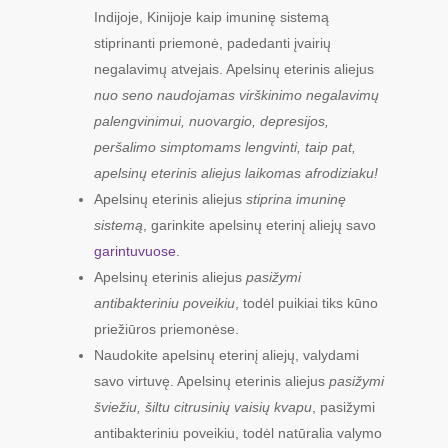
Indijoje, Kinijoje kaip imuninę sistemą
stiprinanti priemonė, padedanti įvairių
negalavimų atvejais. Apelsinų eterinis aliejus
nuo seno naudojamas virškinimo negalavimų
palengvinimui, nuovargio, depresijos,
peršalimo simptomams lengvinti, taip pat,
apelsinų eterinis aliejus laikomas afrodiziaku!
Apelsinų eterinis aliejus
stiprina imuninę
sistemą
, garinkite apelsinų eterinį aliejų savo
garintuvuose
.
Apelsinų eterinis aliejus
pasižymi
antibakteriniu poveikiu
, todėl puikiai tiks kūno
priežiūros priemonėse.
Naudokite apelsinų eterinį aliejų, valydami
savo virtuvę. Apelsinų eterinis aliejus
pasižymi
šviežiu, šiltu citrusinių vaisių kvapu
, pasižymi
antibakteriniu poveikiu, todėl natūralia valymo