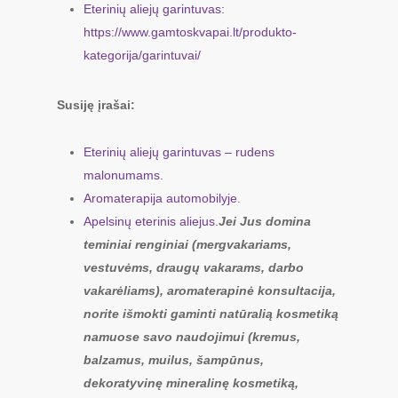
Eterinių aliejų garintuvas:
https://www.gamtoskvapai.lt/produkto-
kategorija/garintuvai/
Susiję įrašai:
Eterinių aliejų garintuvas – rudens
malonumams.
Aromaterapija automobilyje.
Apelsinų eterinis aliejus.
Jei Jus domina
teminiai renginiai (mergvakariams,
vestuvėms, draugų vakarams, darbo
vakarėliams), aromaterapinė konsultacija,
norite išmokti gaminti natūralią kosmetiką
namuose savo naudojimui (kremus,
balzamus, muilus, šampūnus,
dekoratyvinę mineralinę kosmetiką,