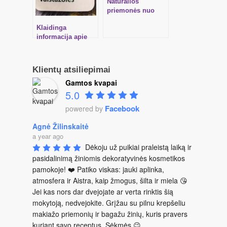
Natūralios
priemonės nuo
uodų, nudegimų
Klaidinga
saulėje ir
informacija apie
sužeidimų
aromaterapiją
spaudoje
Klientų atsiliepimai
Gamtos kvapai
5.0
Facebook
powered by
Agnė Žilinskaitė
a year ago
Dėkoju už puikiai praleistą laiką ir 
pasidalinimą žiniomis dekoratyvinės kosmetikos 
pamokoje! ❤️ Patiko viskas: jauki aplinka, 
atmosfera ir Aistra, kaip žmogus, šilta ir miela 😘 
Jei kas nors dar dvejojate ar verta rinktis šią 
mokytoją, nedvejokite. Grįžau su pilnu krepšeliu 
makiažo priemonių ir bagažu žinių, kuris pravers 
kuriant savo receptus. Sėkmės 😉