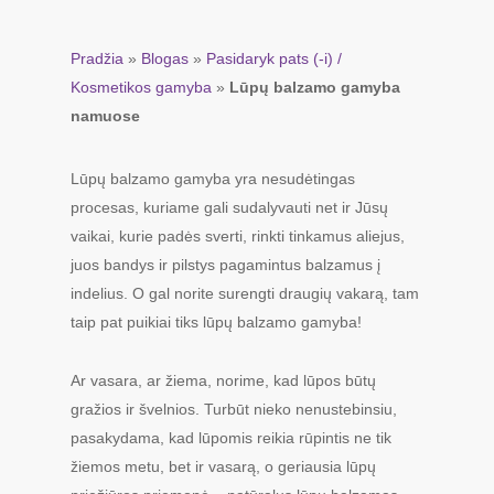
Pradžia
»
Blogas
»
Pasidaryk pats (-i) /
Kosmetikos gamyba
»
Lūpų balzamo gamyba
namuose
Lūpų balzamo gamyba yra nesudėtingas
procesas, kuriame gali sudalyvauti net ir Jūsų
vaikai, kurie padės sverti, rinkti tinkamus aliejus,
juos bandys ir pilstys pagamintus balzamus į
indelius. O gal norite surengti draugių vakarą, tam
taip pat puikiai tiks lūpų balzamo gamyba!
Ar vasara, ar žiema, norime, kad lūpos būtų
gražios ir švelnios. Turbūt nieko nenustebinsiu,
pasakydama, kad lūpomis reikia rūpintis ne tik
žiemos metu, bet ir vasarą, o geriausia lūpų