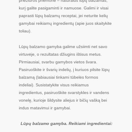
priežiūros priemonė – natūralus lūpų balzamas,
kurį galite pasigaminti ir namuose. Galimi ir visai
paprasti lūpų balzamų receptai, jei neturite kelių
gamybai reikiamų ingredientų (apie juos skaitykite
toliau).
Lūpų balzamo gamyba galime užsiimti net savo
virtuvėje, o rezultatas džiugins ištisus metus.
Pirmiausiai, svarbu gamybos vietos švara.
Pasiruoškite ir švarių indelių, į kuriuos pilsite lūpų
balzamą (labiausiai tinkami tūbelės formos
indeliai). Susistatykite visus reikiamus
ingredientus, pasiruoškite svarstykles ir vandens
vonelę, kurioje šildysite aliejus ir bičių vašką bei
indus matavimui ir gamybai.
Lūpų balzamo gamyba. Reikiami ingredientai: