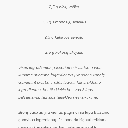
2,5 g bičių vaško
2,5 g simondsijų aliejaus
2,5 g kakavos sviesto
2,5 g kokosų aliejaus
Visus ingredientus pasveriame ir statome indą,
kuriame svėrėme ingredientus į vandens vonelę.
Gaminant svarbu ir eilės tvarka, kuria šildome
ingredientus, bet šis kiekis bus vos 2 lūpų
balzamams, tad šios taisyklės nesilaikykime.
Bičių vaškas
yra vienas pagrindinių lūpų balzamo
gamybos ingredientų. Jis padeda išgauti reikiamą
gaminio konsistenciją, kad galėtume išsukti