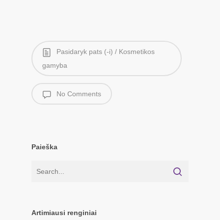
Pasidaryk pats (-i) / Kosmetikos
gamyba
No Comments
Paieška
Artimiausi renginiai