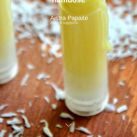
namuose
Aistra Papaitė
2016 4 rugpjūčio