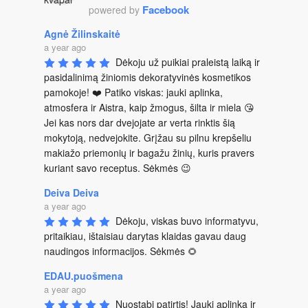
Facebook
powered by
Agnė Žilinskaitė
a year ago
Dėkoju už puikiai praleistą laiką ir 
pasidalinimą žiniomis dekoratyvinės kosmetikos 
pamokoje! ❤️ Patiko viskas: jauki aplinka, 
atmosfera ir Aistra, kaip žmogus, šilta ir miela 😘 
Jei kas nors dar dvejojate ar verta rinktis šią 
mokytoją, nedvejokite. Grįžau su pilnu krepšeliu 
makiažo priemonių ir bagažu žinių, kuris pravers 
kuriant savo receptus. Sėkmės 😉
Deiva Deiva
a year ago
Dėkoju, viskas buvo informatyvu, 
pritaikiau, ištaisiau darytas klaidas gavau daug 
naudingos informacijos. Sėkmės 🌻
EDAU.puošmena
a year ago
Nuostabi patirtis! Jauki aplinka ir 