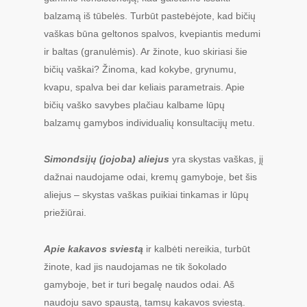
balzamą iš tūbelės. Turbūt pastebėjote, kad bičių
vaškas būna geltonos spalvos, kvepiantis medumi
ir baltas (granulėmis). Ar žinote, kuo skiriasi šie
bičių vaškai? Žinoma, kad kokybe, grynumu,
kvapu, spalva bei dar keliais parametrais. Apie
bičių vaško savybes plačiau kalbame lūpų
balzamų gamybos individualių konsultacijų metu.
Simondsijų (jojoba) aliejus
yra skystas vaškas, jį
dažnai naudojame odai, kremų gamyboje, bet šis
aliejus – skystas vaškas puikiai tinkamas ir lūpų
priežiūrai.
Apie kakavos sviestą
ir kalbėti nereikia, turbūt
žinote, kad jis naudojamas ne tik šokolado
gamyboje, bet ir turi begalę naudos odai. Aš
naudoju savo spaustą, tamsų kakavos sviestą.