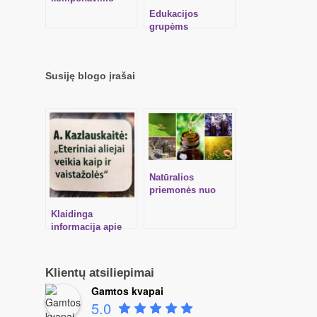
mokymai – ĮVADAS
Edukacijos
Į BOTANINĘ
grupėms
PARFUMERIJĄ
Susiję blogo įrašai
Natūralios
priemonės nuo
uodų, nudegimų
Klaidinga
saulėje ir
informacija apie
sužeidimų
aromaterapiją
spaudoje
Klientų atsiliepimai
Gamtos kvapai
5.0