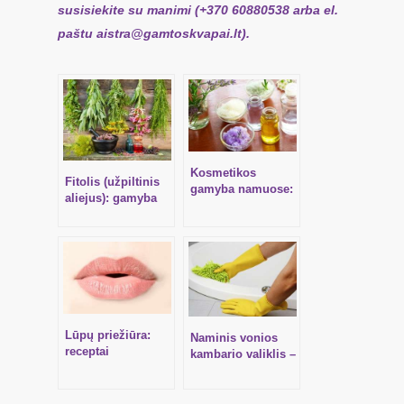
susisiekite su manimi (+370 60880538 arba el.
paštu
aistra@gamtoskvapai.lt
).
Kosmetikos
Fitolis (užpiltinis
gamyba namuose:
aliejus): gamyba
rudens SPA
namuose
priemonės
Lūpų priežiūra:
Naminis vonios
receptai
kambario valiklis –
pasigaminkite
namuose