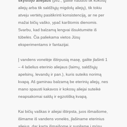
skystojo aliejaus
(pvz., galite naudoti tik kokosų
aliejų arba tik saldžiųjų migdolų aliejų), tik tokiu
atveju vertėtų pasitikrinti konsistenciją, ar ne per
mažai bičių vaško, ypač karštomis dienomis.
Svarbu, kad balzamą lengvai išsuktumėte iš
tūbelės. Čia paliekama vietos Jūsų
eksperimentams ir fantazijai.
Į vandens vonelėje ištirpusią masę, galite įlašinti 1
– 4 lašelius eterinio aliejaus (laimų, saldžiųjų
apelsinų, levandų ir pan.), kuris suteiks norimą
kvapą. Aš gaminau balzamą be eterinių aliejų, nes
mano spausti kakavos ir kokosų aliejai suteikė
neapsakomai saldų ir egzotišką kvapą.
Kai bičių vaškas ir aliejai ištirpsta, juos išmaišome,
išimame iš vandens vonelės, įlašiname eterinius
aliejus, dar kartą išmaišome ir supilame į mūsų