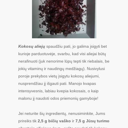
Kokosų aliejų
spaudžiu pati, jo galima įsigyti bet
kurioje parduotuvėje, svarbu, kad visi aliejai būtų
nerafinuoti (juk nenorime lūpų tepti tik riebalais, be
jokių vitaminų ir naudingų medžiagų). Nusivylusi
poroje prekybos vietų įsigytu kokosų aliejumi,
nusprendžiau jį išgauti pati. Manojo kvapas
intensyvesnis, labiau kvepia kokosais, o kaip
malonu jį naudoti odos priemonių gamyboje!
Jei neturite šių ingredientų, nenusiminkite, Jums
prireiks tik
2,5 g bičių vaško
ir
7,5 g Jūsų turimo