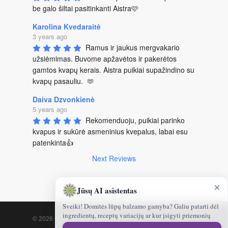
be galo šiltai pasitinkanti Aistra🩷
Karolina Kvedaraitė
3 years ago
Ramus ir jaukus mergvakario 
užsiėmimas. Buvome apžavėtos ir pakerėtos 
gamtos kvapų kerais. Aistra puikiai supažindino su 
kvapų pasauliu.  🫶
Daiva Dzvonkienė
5 years ago
Rekomenduoju, puikiai parinko 
kvapus ir sukūrė asmeninius kvepalus, labai esu 
patenkinta👍
Next Reviews
×
Jūsų AI asistentas
Sveiki! Domitės lūpų balzamo gamyba? Galiu patarti dėl
ingredientų, receptų variacijų ar kur įsigyti priemonių
© 2026 Gamtoskvapai.lt.