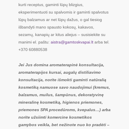
kurti receptus, gaminti lūpų blizgius,
eksperimentuoti su spalvomis ir gaminti spalvotus
lūpų balzamus ar net lūpų dažus, o gal tiesiog
išbandyti mano spausto kokosų, kakavos,
sezamų, kanapių ar kitus aliejus – susisiekite su
manimi el. paštu:
aistra@gamtoskvapai.lt
arba tel.
+370 60880538
Jei Jus domina aromaterapinė konsultacija,
aromaterapijos kursai, augalų distiliavimo
konsultacija, norite išmokti gaminti natūralią
kosmetiką namuose savo naudojimui (kremus,
balzamus, muilus, šampūnus, dekoratyvinę
mineralinę kosmetiką, higienos priemones,
priemones SPA procedūroms, kvepalus…) arba
norite užsiimti komercine kosmetikos
gamybos veikla, bet nežinote nuo ko pradėti –