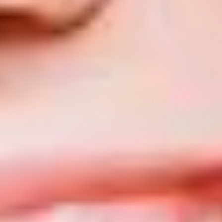
Aistra Papaitė
2015 17 gegužės