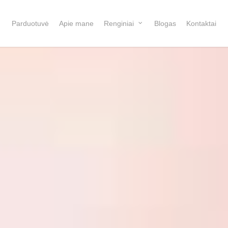
Parduotuvė
Apie mane
Renginiai
Blogas
Kontaktai